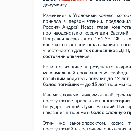
документу.
Изменения в Уголовный кодекс, которы
приняла в первом чтении, предложил
Россия» Андрей Исаев, глава Комитет
противодействию коррупции Василий 
Поправки касаются ст. 264 УК РФ, в к
вине которых произошла авария с пог
ужесточается
для тех виновников ДТП,
состоянии опьянения
.
Если по их вине в результате авари
максимальный срок лишения свободы
погибшим
водитель получит
до 12 лет
более погибших — до 15 лет
тюрьмы (се
Иными словами, максимальный срок н
преступление приравняют
к категории
Государственной Думе, Василий Писка
наказания в тюрьме и
более сложную п
Этим же законопроектом, кроме то
преступлений в состоянии опьянения
н