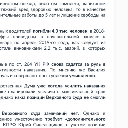
инистом поезда, пилотом самолета, капитаном
 тяжкий вред здоровью человека, то в качестве
дительные работы до 5 лет и лишение свободы на
ьяных водителей
погибли 4,3 тыс. человек
, в 2018-
ифры приведены в пояснительной записке к
нваря по апрель 2019-го года, как следует из
тали виновниками 2,2 тыс. аварий, в которых
нные по ст. 264 УК РФ
снова садятся за руль в
ктивности наказания. По мнению же Василия
 руль и совершают преступления
умышленно
.
дарственная Дума
уже хотела усилить наказания
кже планировали увеличить максимальный срок
 однако
из-за позиции Верховного суда не смогли
 Верховного суда замечаний нет
. Однако в
женное ужесточение
требует «дополнительного
от КПРФ Юрий Синельщиков, с учетом позиции