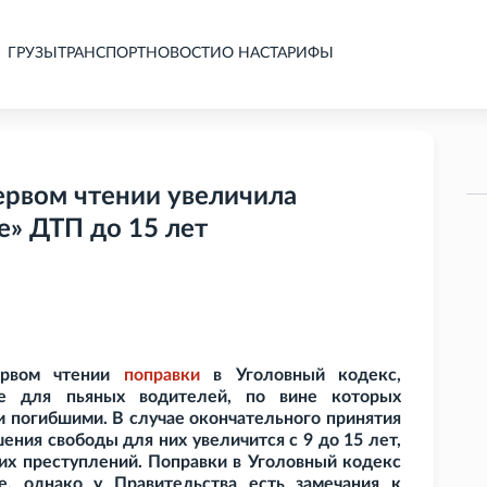
ГРУЗЫ
ТРАНСПОРТ
НОВОСТИ
О НАС
ТАРИФЫ
ервом чтении увеличила
е» ДТП до 15 лет
первом чтении
поправки
в Уголовный кодекс,
ие для пьяных водителей, по вине которых
и погибшими. В случае окончательного принятия
ния свободы для них увеличится с 9 до 15 лет,
ких преступлений. Поправки в Уголовный кодекс
, однако у Правительства есть замечания к