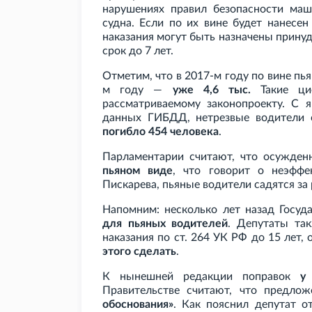
нарушениях правил безопасности маш
судна. Если по их вине будет нанесен
наказания могут быть назначены прину
срок до 7 лет.
Отметим, что в 2017-м году по вине п
м году —
уже 4,6 тыс.
Такие ц
рассматриваемому законопроекту. С я
данных ГИБДД, нетрезвые водители с
погибло 454 человека
.
Парламентарии считают, что осужде
пьяном виде
, что говорит о неэффе
Пискарева, пьяные водители садятся за
Напомним: несколько лет назад Госу
для пьяных водителей
. Депутаты та
наказания по ст. 264 УК РФ до 15 лет,
этого сделать
.
К нынешней редакции поправок
у
Правительстве считают, что предло
обоснования»
. Как пояснил депутат 