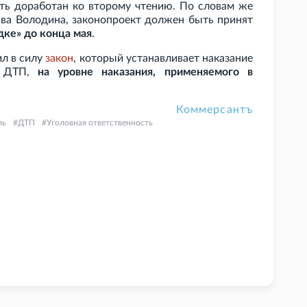
ть доработан ко второму чтению. По словам же
ава Володина, законопроект должен быть принят
дке» до конца мая
.
ил в силу
закон
, который устанавливает наказание
а ДТП,
на уровне наказания, применяемого в
Коммерсантъ
ль
ДТП
Уголовная ответственность