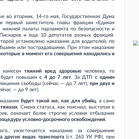
е во вторник, 14-го мая, Государственная Дума
и первый заместитель главы фракции «Единая
а нижней палаты парламента по безопасности и
Пискарев и еще 10 депутатов разных фракций.
оторой установлено наказание для водителей, по
ибшими или пострадавшими. При этом наказание
 которые в момент его совершения находились в
и нанесен
тяжкий вред здоровью
человека, то
 будет повышен
с 4 до 7 лет
. За ДТП
с одним
лишения свободы (сейчас — до 7 лет),
при двух и
йчас — до 9 лет).
аказания
будет такой же, как для убийц
, а само
 тяжких
. Смена статуса, как пояснил, выступая в
рев, означает более строгие условия отбывания
роцедуру условно-досрочного освобождения
.
го, ужесточается наказание за совершение
а других видах транспорта
(ст. 263 УК РФ), при