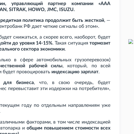
ьмин, управляющий партнер компании «ААА
MAN, SITRAK, HOWO, JMC, ISUZU.
редитная политика продолжит быть жесткой
, —
ентробанк РФ дает четкие сигналы об этом».
будет снижаться, а скорее всего, наоборот, будет
дойти до уровня 14-15%
. Такая ситуация
тормозит
еального сектора экономики
.
лько в сфере автомобильных грузоперевозок)
чественной рабочей силы
, который, по всей
и будет провоцировать
индексацию зарплат
.
 для бизнеса
, что, в свою очередь, будет
нес перевыставит эти издержки на потребителя»,
 текущем году по отдельным направлениям уже
.
различными факторами, в том числе индексацией
автопарка и
общим повышением стоимости всех