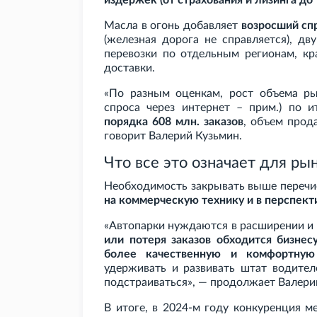
издержек (от страхования и лизинга до 
Масла в огонь добавляет
возросший сп
(железная дорога не справляется), дв
перевозки по отдельным регионам, кр
доставки.
«По разным оценкам, рост объема рын
спроса через интернет – прим.) по 
порядка 608
млн. заказов
, объем про
говорит Валерий Кузьмин.
Что все это означает для р
Необходимость закрывать выше перечи
на коммерческую технику и в перспекти
«Автопарки нуждаются в расширении и 
или потеря заказов обходится бизнес
более качественную и комфортную
удерживать и развивать штат водител
подстраиваться», — продолжает Валери
В итоге, в 2024-м году конкуренция 