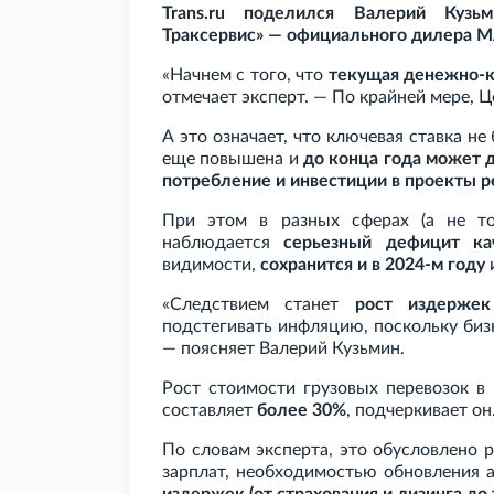
Trans.ru поделился Валерий Куз
Траксервис» — официального дилера 
«Начнем с того, что
текущая денежно-к
отмечает эксперт. — По крайней мере, Ц
А это означает, что ключевая ставка не 
еще повышена и
до конца года может 
потребление и инвестиции в проекты р
При этом в разных сферах (а не то
наблюдается
серьезный дефицит ка
видимости,
сохранится и в 2024-м году
«Следствием станет
рост издержек
подстегивать инфляцию, поскольку биз
— поясняет Валерий Кузьмин.
Рост стоимости грузовых перевозок в
составляет
более 30%
, подчеркивает он
По словам эксперта, это обусловлено 
зарплат, необходимостью обновления 