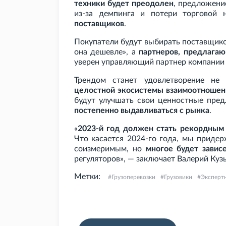
техники будет преодолен
, предложени
из-за демпинга и потери торговой
поставщиков
.
Покупатели будут выбирать поставщиков
она дешевле», а
партнеров, предлага
уверен управляющий партнер компании 
Трендом станет удовлетворение не
целостной экосистемы взаимоотношен
будут улучшать свои ценностные пре
постепенно выдавливаться с рынка
.
«
2023-й год должен стать рекордным 
Что касается 2024-го года, мы приде
соизмеримым, но
многое будет завис
регуляторов», — заключает Валерий Куз
Метки:
Грузоперевозки
Грузовики
Эксперт