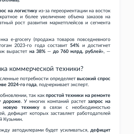
топлива)
.
рос на логистику
из-за переориентации на восток
укратное и более увеличение объема заказов на
атный рост развития маркетплейсов и сегмента
ка e-grocery (продажа товаров повседневного
итогам 2023-го года составит
54%
и достигнет
даж вырастет
на 38%
—
до 760
млрд. рублей
», —
ынка коммерческой техники?
сленные потребности определяет
высокий спрос
ве 2024-го года
, подчеркивает эксперт.
обновлении, так как
простой техники на ремонте
у дороже
. У многих компаний растет
запрос на
 новую технику
в связи с необходимостью
ей, дефицит которых заставляет работодателей
й Кузьмин.
между автодилерами будет усиливаться,
дефицит