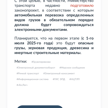
С этой целью, в частности, Министерство
транспорта недавно
подготовило
законопроект, в соответствии с которым
автомобильная перевозка определенных
видов грузов в обязательном порядке
должна будет сопровождаться
электронными документами
.
Планируется, что на первом этапе (
с 1-го
июля 2025-го года
) это будут
опасные
грузы, зерновая продукция, древесина и
инертные строительные материалы
.
Метки:
Грузоперевозки
Электронный документооборот
Морское сообщение
Речной транспорт
Электронный коносамент
Информационная система
ГИС ЭПД
НЦТЛП
«ГосЛог»