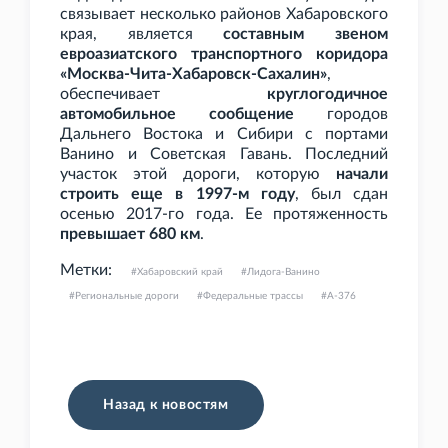
связывает несколько районов Хабаровского
края, является
составным звеном
евроазиатского транспортного коридора
«Москва-Чита-Хабаровск-Сахалин»
,
обеспечивает
круглогодичное
автомобильное сообщение
городов
Дальнего Востока и Сибири с портами
Ванино и Советская Гавань. Последний
участок этой дороги, которую
начали
строить еще в 1997-м году
, был сдан
осенью 2017-го года. Ее протяженность
превышает 680 км
.
Метки:
Хабаровский край
Лидога-Ванино
Региональные дороги
Федеральные трассы
А-376
Назад к новостям