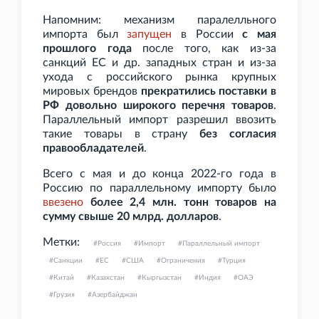
Напомним: механизм паралелльного
импорта был
запущен
в России
с мая
прошлого года
после того, как из-за
санкций ЕС и др. западных стран и из-за
ухода с российского рынка крупных
мировых брендов
прекратились поставки в
РФ довольно широкого перечня товаров
.
Параллельный импорт разрешил ввозить
такие товары в страну
без согласия
правообладателей
.
Всего с мая и до конца 2022-го года в
Россию по параллельному импорту было
ввезено
более 2,4
млн. тонн товаров на
сумму свыше 20
млрд. долларов
.
Метки:
Россия
Импорт
Параллельный импорт
Санкции
ЕС
США
Ограничения
Турция
Китай
Казахстан
Кыргызстан
Индия
ОАЭ
Грузия
Азербайджан