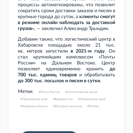
процессы автоматизированы, что позволит
сократить сроки доставки заказов и писем в
крупные города до суток, а
клиенты смогут
в режиме онлайн наблюдать за доставкой
грузов
», — заключил Александр Трындин.
Добавим также, что логистический центр в
Хабаровске площадью около 21
тыс.
кв.
метров запустили
в 2021-м году
. Он
стал крупнейшим комплексом «Почты
России» на Дальнем Востоке. Центр
позволяет единовременно хранить
до
700
тыс. единиц товаров
и обрабатывать
до 300
тыс. посылок и писем в сутки
.
Метки:
Почта России
Логистический центр
Приморский край
Владивосток
Хабаровский край
Амурская область
Интернет-посылки
Ритейл