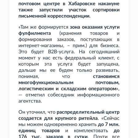
почтовом центре в Хабаровске накануне
также запустили участок сортировки
письменной корреспонденции
.
«Там же формируется
зона оказания услуги
фулфилмента
(хранения товаров и
формирования заказов, поступающих в
интернет-магазины, – прим.) для бизнеса.
Это будет B2B-услуга. На сегодняшний
момент у нас есть федеральный клиент, с
которым эта услуга будет запущена,
дальше мы ее будем только развивать,
понимая, что
становимся
многофункциональным почтовым,
логистическим и складским оператором
»,
— отметил собеседник информационного
агентства.
Он уточнил, что
распределительный центр
создается для крупного ритейла
. «Сейчас
мы можем одновременно хранить
до 7
млн.
единиц товаров
и комплектовать
до
176
тыс. заказов в сутки
. Почти все