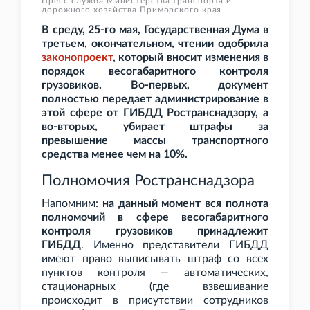
Пресс-служба Министерства транспорта и
дорожного хозяйства Приморского края
В среду, 25-го мая, Государственная Дума в
третьем, окончательном, чтении одобрила
законопроект
, который вносит изменения в
порядок весогабаритного контроля
грузовиков. Во-первых, документ
полностью передает администрирование в
этой сфере от ГИБДД Ространснадзору, а
во-вторых, убирает штрафы за
превышение массы транспортного
средства менее чем на 10%.
Полномочия Ространснадзора
Напомним:
на данный момент вся полнота
полномочий в сфере весогабаритного
контроля грузовиков принадлежит
ГИБДД
. Именно представители ГИБДД
имеют право выписывать штраф со всех
пунктов контроля — автоматических,
стационарных (где взвешивание
происходит в присутствии сотрудников