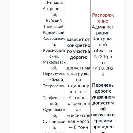
3-е мая:
Антроповск
ий,
Распоряж
Буйский,
ение
Галичский,
Админист
Кадыйский,
рации
Костромско
Костромс
зависит от
й,
кой
конкретно
Красносель
области
го участка
ский,
№24-ра
дороги:
Макарьевск
от
допустима
ий,
14.02.202
я нагрузка
Нерехтский
2
на
, Нейский,
Перечень
одиночну
Островский
дорог с
ю ось —
,
указанием
4
тонны,
Парфеньевс
допустим
разрешенн
кий,
ой
ая
Судиславск
нагрузки и
максималь
ий,
сроками
ная масса
Сусанински
проведен
— 8
тонн
й,
ия