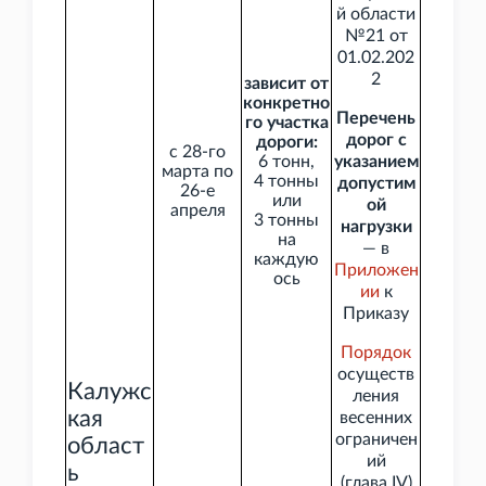
й области
№21 от
01.02.202
2
зависит от
конкретно
Перечень
го участка
дорог с
дороги:
с 28-го
6
тонн,
указанием
марта по
4
тонны
допустим
26-е
или
ой
апреля
3
тонны
нагрузки
на
— в
каждую
Приложен
ось
ии
к
Приказу
Порядок
осуществ
Калужс
ления
кая
весенних
ограничен
област
ий
ь
(глава
IV)