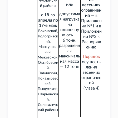
Чухломски
или
весенних
й районы
ограничен
допустима
с 18-го
ий
— в
я нагрузка
апреля по
Приложен
на
17-е мая:
ии №1 и в
одиночну
Вохомский,
Приложен
ю ось —
Кологривск
ии №2 к
6
тонн,
ий,
Распоряж
разрешенн
Мантуровс
ению
ая
кий,
максималь
Порядок
Межевской,
ная масса
осуществ
Октябрьски
— 12
тонн
ления
й,
весенних
Павинский,
ограничен
Поназыревс
ий
кий,
(глава
4)
Пыщугский,
Шарьински
й,
Солигаличс
кий районы