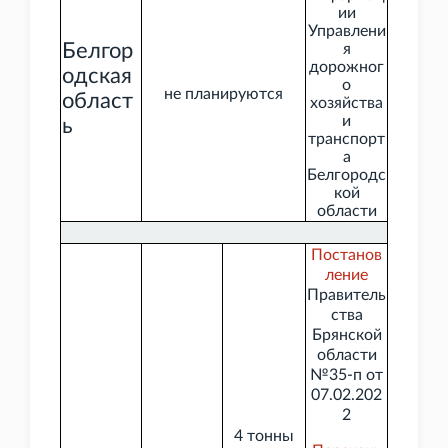
ии
Управлени
Белгор
я
дорожног
одская
о
не планируются
област
хозяйства
и
ь
транспорт
а
Белгородс
кой
области
Постанов
ление
Правитель
ства
Брянской
области
№35-п от
07.02.202
2
4
тонны