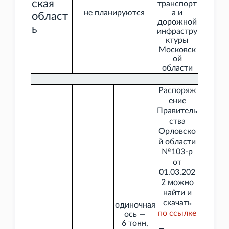
ская
транспорт
не планируются
а и
област
дорожной
ь
инфрастру
ктуры
Московск
ой
области
Распоряж
ение
Правитель
ства
Орловско
й области
№103-р
от
01.03.202
2 можно
найти и
скачать
одиночная
по
ссылке
ось —
6
тонн,