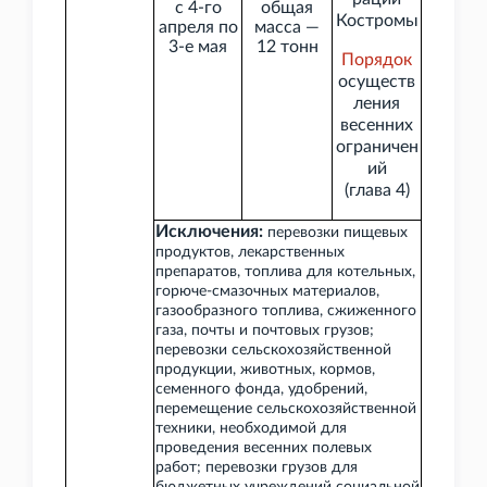
с 4-го
общая
Костромы
апреля по
масса —
3-е мая
12
тонн
Порядок
осуществ
ления
весенних
ограничен
ий
(глава
4)
Исключения:
перевозки пищевых
продуктов, лекарственных
препаратов, топлива для котельных,
горюче-смазочных материалов,
газообразного топлива, сжиженного
газа, почты и почтовых грузов;
перевозки сельскохозяйственной
продукции, животных, кормов,
семенного фонда, удобрений,
перемещение сельскохозяйственной
техники, необходимой для
проведения весенних полевых
работ; перевозки грузов для