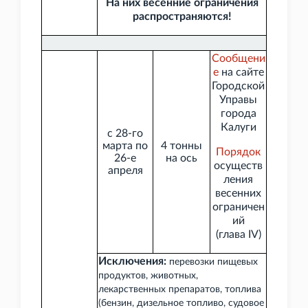
На них весенние ограничения
распространяются!
Сообщени
е
на сайте
Городской
Управы
города
Калуги
с 28-го
марта по
4
тонны
Порядок
26-е
на ось
осуществ
апреля
ления
весенних
ограничен
ий
(глава
IV)
Исключения:
перевозки пищевых
продуктов, животных,
лекарственных препаратов, топлива
(бензин, дизельное топливо, судовое