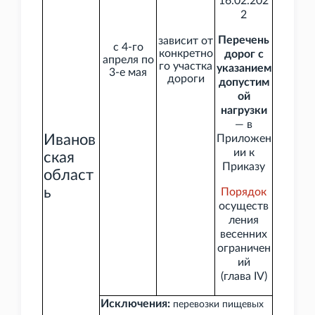
16.02.202
2
Перечень
зависит от
с 4-го
конкретно
дорог с
апреля по
го участка
указанием
3-е мая
дороги
допустим
ой
нагрузки
— в
Иванов
Приложен
ии к
ская
Приказу
област
ь
Порядок
осуществ
ления
весенних
ограничен
ий
(глава
IV)
Исключения:
перевозки пищевых