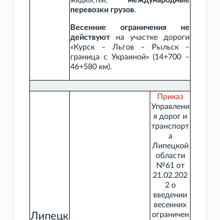
международные
жидкостей;
перевозки грузов
.
Весенние ограничения не
действуют
на участке дороги
«Курск – Льгов – Рыльск –
граница с Украиной» (14+700 –
46+580
км).
Приказ
Управлени
я дорог и
транспорт
а
Липецкой
области
№61 от
21.02.202
2 о
введении
весенних
Липецк
ограничен