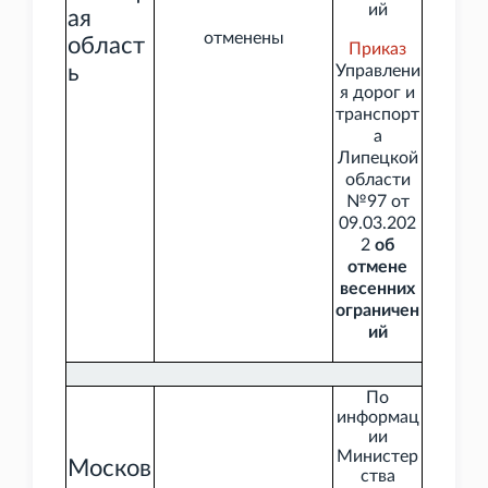
ий
ая
отменены
област
Приказ
ь
Управлени
я дорог и
транспорт
а
Липецкой
области
№97 от
09.03.202
2
об
отмене
весенних
ограничен
ий
По
информац
ии
Министер
Москов
ства