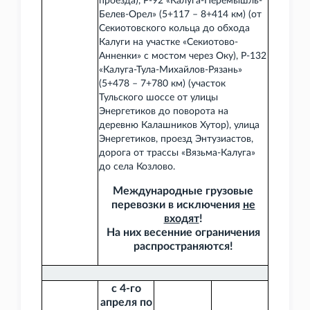
проезда), Р-92 «Калуга-Перемышль-
Белев-Орел» (5+117 – 8+414 км) (от
Секиотовского кольца до обхода
Калуги на участке «Секиотово-
Анненки» с мостом через Оку), Р-132
«Калуга-Тула-Михайлов-Рязань»
(5+478 – 7+780 км) (участок
Тульского шоссе от улицы
Энергетиков до поворота на
деревню Калашников Хутор), улица
Энергетиков, проезд Энтузиастов,
дорога от трассы «Вязьма-Калуга»
до села Козлово.
Международные грузовые
перевозки в исключения
не
входят
!
На них весенние ограничения
распространяются!
с 4-го
апреля по