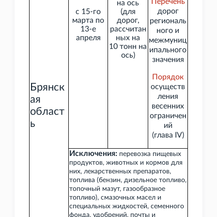
Перечень
на ось
дорог
с 15-го
(для
марта по
дорог,
региональ
13-е
рассчитан
ного и
апреля
ных на
межмуниц
10
тонн на
ипального
ось)
значения
Порядок
Брянск
осуществ
ления
ая
весенних
област
ограничен
ь
ий
(глава
IV)
Исключения:
перевозка пищевых
продуктов, животных и кормов для
них, лекарственных препаратов,
топлива (бензин, дизельное топливо,
топочный мазут, газообразное
топливо), смазочных масел и
специальных жидкостей, семенного
фонда, удобрений, почты и