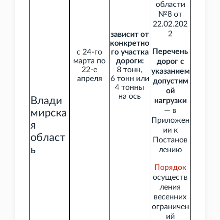
области
№8 от
22.02.202
2
зависит от
конкретно
Перечень
с 24-го
го участка
марта по
дороги:
дорог с
22-е
8
тонн,
указанием
апреля
6
тонн или
допустим
4
тонны
ой
на ось
Влади
нагрузки
— в
мирска
Приложен
я
ии к
област
Постанов
ь
лению
Порядок
осуществ
ления
весенних
ограничен
ий