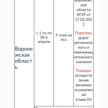
Воронежс
кой
области
№29 от
17.02.202
2
с 1-го по
Перечень
5
тонн на
30-е
дорог
ось
апреля
региональ
ного и
Вороне
межмуниц
жская
ипального
област
значения
ь
Порядок
осуществ
ления
весенних
ограничен
ий
(глава
IV)