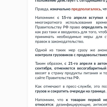
Положение действует с сегодняшнего дн
Правда,
изначально
предполагалось
, ч
Напомним:
с 15-го апреля вступил
многократного использования вре
Правительству
РФ право
определять п
как раз таки и вводилось для того, что
принимать необходимые меры для ст
правок в законодательство.
Одной из таких мер сразу же анон
контроля грузовиков с продовольствие
Таким образом,
с 21-го апреля в авто
сентября, отменяется весогабаритный
ввозят в страну продукты питания и т
сайте Правительства
РФ.
Как отмечают в пресс-службе, это п
грузов и сократить очереди на границе
.
Напомним, что
к товарам первой н
относятся
: дезинфицирующие, антисеп