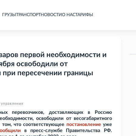
ГРУЗЫ
ТРАНСПОРТ
НОВОСТИ
О НАС
ТАРИФЫ
варов первой необходимости и
ября освободили от
я при пересечении границы
 управления
ных перевозчиков, доставляющих в Россию
еобходимости, освободили от весогабаритного
О том, что соответствующее
постановление
уже
сообщили
в пресс-службе Правительства
РФ.