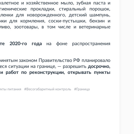
уалетное и хозяйственное мыло, зубная паста и
гиенические прокладки, стиральный порошок,
пеленки для новорожденного, детский шампунь,
чки для кормления, соски-пустышки, бензин и
ливо, зоотовары, в том числе и ветеринарные
е 2020-го года
на фоне распространения
принятым законом Правительство
РФ планировало
еся ситуации на границе, — разрешить
досрочно,
и работ по реконструкции, открывать пункты
кты питания
Весогабаритный контроль
Граница