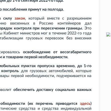
я до 1-го сентября 2022-го года.
то послабления примут на полгода
.
 в силу
закон
, который вместе с разрешением
менно ввезенных в Россию контейнеров дал
орядок контроля при пересечении границы
. Это
бы Кабинет министров мог в течение 2022-го года
абилизации грузовых перевозок без внесения
сировалось
освобождение от весогабаритного
м и товарами первой необходимости
.
мобильных пунктах пропуска временно, до 1-го
 контроль
для грузовых автомобилей, которые
овары первой необходимости, подчеркивается на
озволит
обеспечить доставку социально важных
еобходимости (их перечень приводится
здесь
)
тические средства и средства индивидуальной