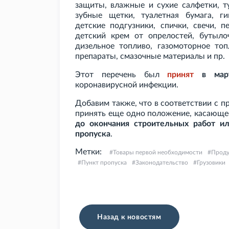
защиты, влажные и сухие салфетки, т
зубные щетки, туалетная бумага, ги
детские подгузники, спички, свечи, 
детский крем от опрелостей, бутыло
дизельное топливо, газомоторное топ
препараты, смазочные материалы и
пр.
Этот перечень был
принят
в март
коронавирусной инфекции.
Добавим также, что в соответствии с 
принять еще одно положение, касающе
до окончания строительных работ ил
пропуска
.
Метки:
Товары первой необходимости
Проду
Пункт пропуска
Законодательство
Грузовики
Назад к новостям