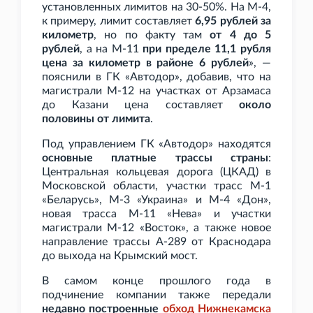
установленных лимитов на 30-50%. На М-4,
к примеру, лимит составляет
6,95
рублей за
километр
, но по факту там
от 4 до 5
рублей
, а на М-11
при пределе 11,1
рубля
цена за километр в районе 6 рублей
», —
пояснили в ГК
«Автодор», добавив, что н
а
магистрали М-12 на участках от Арзамаса
до Казани цена составляет
около
половины от лимита
.
Под управлением ГК
«Автодор» находятся
основные платные трассы страны
:
Центральная кольцевая дорога (ЦКАД) в
Московской области, участки трасс М-1
«Беларусь», М-3 «Украина» и М-4 «Дон»,
новая трасса М-11 «Нева» и участки
магистрали М-12 «Восток», а также новое
направление трассы А-289 от Краснодара
до выхода на Крымский мост.
В самом конце прошлого года в
подчинение компании также передали
недавно построенные
обход Нижнекамска