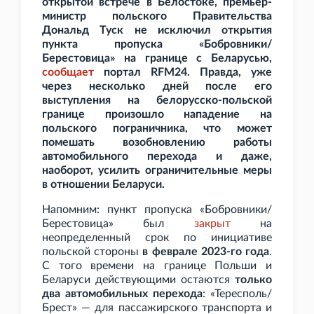
открытой встрече в Белостоке, премьер-
министр польского Правительства
Дональд Туск не исключил открытия
пункта пропуска «Бобровники/
Берестовица» на границе с Беларусью,
сообщает
портал RFM24. Правда, уже
через несколько дней после его
выступления на белорусско-польской
границе произошло нападение на
польского пограничника, что может
помешать возобновлению работы
автомобильного перехода и даже,
наоборот, усилить ограничительные меры
в отношении Беларуси.
Напомним: пункт пропуска «Бобровники/
Берестовица» был
закрыт
на
неопределенный срок по инициативе
польской стороны
в феврале 2023-го года
.
С того времени на границе Польши и
Беларуси действующими остаются
только
два автомобильных перехода
: «Тересполь/
Брест» — для пассажирского транспорта и