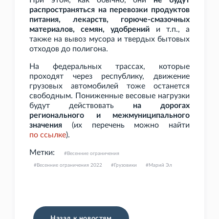
При этом, как обычно, они
не будут
распространяться на перевозки продуктов
питания, лекарств, горюче-смазочных
материалов, семян, удобрений
и
т.п., а
также на вывоз мусора и твердых бытовых
отходов до полигона.
На федеральных трассах, которые
проходят через республику, движение
грузовых автомобилей тоже останется
свободным. Пониженные весовые нагрузки
будут действовать
на дорогах
регионального и межмуниципального
значения
(их перечень можно найти
по
ссылке
).
Метки:
Весенние ограничения
Весенние ограничения 2022
Грузовики
Марий Эл
Назад к новостям