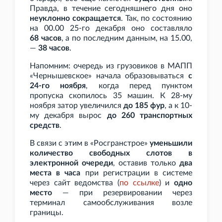
Правда, в течение сегодняшнего дня оно
неуклонно сокращается
. Так, по состоянию
на 00.00 25-го декабря оно составляло
68
часов
, а по последним данным, на 15.00,
—
38
часов
.
Напомним: очередь из грузовиков в МАПП
«Чернышевское» начала образовываться
с
24-го ноября
, когда перед пунктом
пропуска скопилось 35 машин. К 28-му
ноября затор увеличился
до 185 фур
, а к 10-
му декабря вырос
до 260 транспортных
средств
.
В связи с этим в «Росгранстрое»
уменьшили
количество свободных слотов в
электронной очереди
, оставив только
два
места в часа
при регистрации в системе
через сайт ведомства (
по
ссылке
) и
одно
место
— при резервировании через
терминал самообслуживания возле
границы.