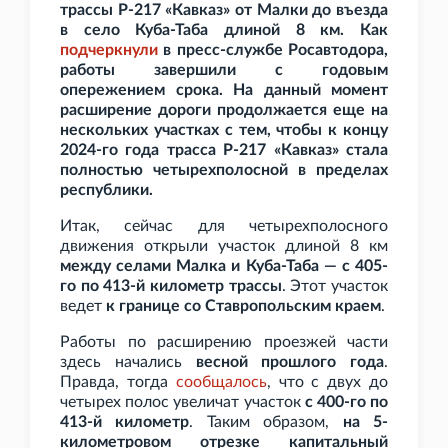
трассы Р-217 «Кавказ» от Малки до въезда
в село Куба-Таба длиной 8
км. Как
подчеркнули
в пресс-службе Росавтодора,
работы завершили с годовым
опережением срока. На данный момент
расширение дороги продолжается еще на
нескольких участках с тем, чтобы к концу
2024-го года трасса Р-217
«Кавказ» стала
полностью четырехполосной в пределах
республики.
Итак, сейчас для четырехполосного
движения открыли участок длиной 8
км
между селами Малка и Куба-Таба — с 405-
го по 413-й километр трассы
. Этот участок
ведет
к границе со Ставропольским краем
.
Работы по расширению проезжей части
здесь начались
весной прошлого года
.
Правда, тогда
сообщалось
, что с двух до
четырех полос увеличат участок
с 400-го по
413-й километр
. Таким образом,
на 5-
километровом отрезке капитальный