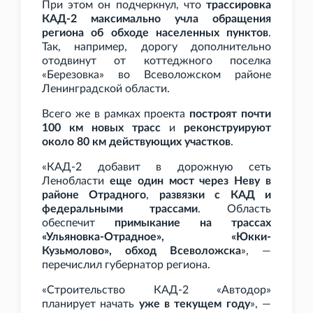
При этом он подчеркнул, что
трассировка
КАД-2 максимально учла обращения
региона об обходе населенных пунктов
.
Так, например, дорогу дополнительно
отодвинут от коттеджного поселка
«Березовка» во Всеволожском районе
Ленинградской области.
Всего же в рамках проекта
построят почти
100
км новых трасс
и
реконструируют
около 80
км действующих участков
.
«КАД-2 добавит в дорожную сеть
Ленобласти
еще один мост через Неву в
районе Отрадного
,
развязки с КАД и
федеральными трассами
. Область
обеспечит
примыкание на трассах
«Ульяновка-Отрадное», «Юкки-
Кузьмолово», обход Всеволожска
», —
перечислил губернатор региона.
«Строительство КАД-2 «Автодор»
планирует начать
уже в текущем году
», —