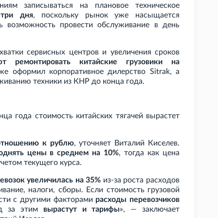
ниям записываться на плановое техническое
-три дня
, поскольку рынок уже насыщается
ть возможность провести обслуживание в день
ехватки сервисных центров и увеличения сроков
ют ремонтировать китайские грузовики на
же оформил корпоративное дилерство Sitrak, а
живанию техники из КНР до конца года.
нца года стоимость китайских тягачей вырастет
отношению к рублю
, уточняет Виталий Киселев.
однять цены в среднем на 10%
, тогда как цена
учетом текущего курса.
евозок увеличилась на 35%
из-за роста расходов
ивание, налоги, сборы. Если стоимость грузовой
ости с другими факторами
расходы перевозчиков
ед за этим
вырастут и тарифы
», — заключает