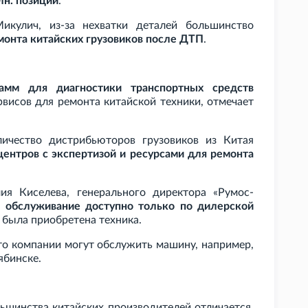
лн. позиций
.
икулич, из-за нехватки деталей большинство
онта китайских грузовиков после ДТП
.
рамм для диагностики транспортных средств
рвисов для ремонта китайской техники, отмечает
личество дистрибьюторов грузовиков из Китая
центров с экспертизой и ресурсами для ремонта
я Киселева, генерального директора «Румос-
е обслуживание доступно только по дилерской
о была приобретена техника.
что компании могут обслужить машину, например,
ябинске.
ьшинства китайских производителей отличается,