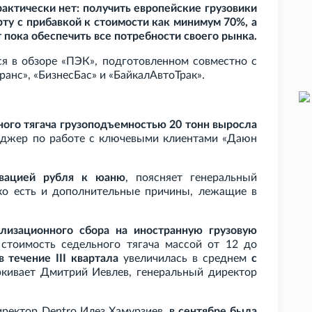
рактически нет: получить европейские грузовики
ту с прибавкой к стоимости как минимум 70%, а
 пока обеспечить все потребности своего рынка.
ся в обзоре «ПЭК», подготовленном совместно с
ранс», «БизнесБас» и «БайкалАвтоТрак».
ного тягача грузоподъемностью 20
тонн выросла
неджер по работе с ключевыми клиентами «Даюн
ьвацией рубля к юаню
, поясняет генеральный
ко есть и дополнительные причины, лежащие в
илизационного сбора на иностранную грузовую
, стоимость седельного тягача массой от 12 до
в течение III
квартала
увеличилась в среднем
с
ркивает Дмитрий Иевлев, генеральный директор
иректор Dentro Илез Хамурзиев,
в сентябре была