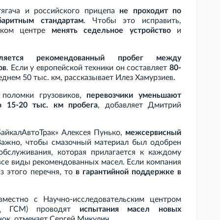
 тягача и российского прицепа
не проходит по
баритным стандартам
. Чтобы это исправить,
еском центре
менять седельное устройство
и
вляется рекомендованный пробег между
ов
. Если у европейской техники он составляет
80-
реднем 50 тыс. км, рассказывает Илез Хамурзиев.
 поломки грузовиков,
перевозчики уменьшают
 15-20 тыс. км пробега
, добавляет Дмитрий
айкалАвтоТрак» Алексея Пунько,
межсервисный
Важно, чтобы смазочный материал был одобрен
обслуживания, которая прилагается к каждому
все виды рекомендованных масел. Если компания
з этого перечня, то
в гарантийной поддержке в
местно с Научно-исследовательским центром
НИЦ ГСМ) проводят
испытания масел новых
нок, отмечает Сергей Микулич.