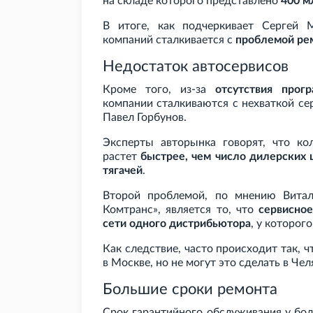
на складе которого представлено
400
м
В итоге, как подчеркивает Сергей М
компаний сталкивается с
проблемой рем
Недостаток автосервисов
Кроме того, из-за
отсутствия прог
компании сталкиваются с нехваткой се
Павел Горбунов.
Эксперты авторынка говорят, что ко
растет
быстрее, чем число дилерских 
тягачей
.
Второй проблемой, по мнению Витали
Комтранс», является то, что
сервисно
сети одного дистрибьютора
, у которог
Как следствие, часто происходит так, 
в Москве, но не могут это сделать в Чел
Большие сроки ремонта
Срок гарантийного обслуживания у бол