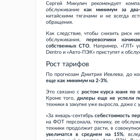
Сергей Микулич рекомендует компа
обслуживание
как минимум за два
китайскими тягачами и не всегда ес
обращения.
Как следствие, чтобы снизить риск н
обслуживания,
перевозчики начина
собственных СТО
. Например, «ГЛТ» у
Dentro и «Авто-ПЭК» приступят к обслу
Рост тарифов
По прогнозам Дмитрия Иевлева, до ко
еще как минимум на 2-3%
.
Это связано с
ростом курса юаня по 
Кроме того,
дилеры еще не успели п
техники в закупке уже выросла, даже с 
«За январь-сентябрь
себестоимость пер
на ФОТ персонала, технику, ее обслуж
техники продолжит расти, в совокупн
увеличатся в среднем на 15%
, всл