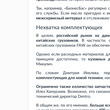
Так, например, «БизнесБас» регулярно
его службы. Если масло пригодно к э
межсервисный интервал
и отслеживают,
Нехватка комплектующих
В целом,
российский рынок на дан
китайских грузовиков
. В частности,
китайских грузовиков FAW он обеспече
Однако если расходных материалов дл
принципе достаточно, то
кузовных 
Микулич.
По словам Дмитрия Иевлева, пе
комплектующих для новой техники
, н
Ограничено также количество запчасте
Илез Хамурзиев. Возможно, это связано 
технический директор Dentro.
В общем же, по его мнению,
больше вс