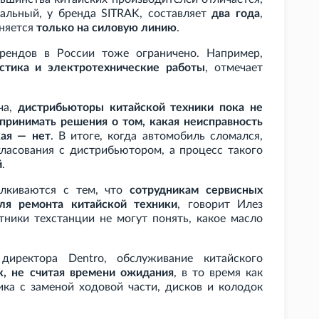
альный, у бренда SITRAK, составляет
два года
,
аняется
только на силовую линию
.
рендов в России тоже ограничено. Например,
стика и электротехнические работы
, отмечает
ча,
дистрибьюторы китайской техники пока не
ринимать решения о том, какая неисправность
кая — нет
. В итоге, когда автомобиль сломался,
гласования с дистрибьютором, а процесс такого
й
.
алкиваются с тем, что
сотрудникам сервисных
ля ремонта китайской техники
, говорит Илез
тники техстанции не могут понять, какое масло
директора Dentro, обслуживание китайского
к, не считая времени ожидания
, в то время как
ика с заменой ходовой части, дисков и колодок