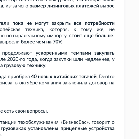
ка
, из-за чего
размер лизинговых платежей вырос
тели пока не могут закрыть все потребности
опейская техника, которая, к тому же, не
но по паралельному импорту,
стоит еще больше
.
е выросли
более чем на 70%
.
ии продолжают
ускоренными темпами закупать
сле 2020-го года, когда закупки шли медленнее, у
а грузовую технику
.
года приобрел
40 новых китайских тягачей
, Dentro
зиева, в октябре компания заключила договор на
е есть свои вопросы.
танции техобслуживания «БизнесБас», говорит о
 грузовиках установлены прицепные устройства
.