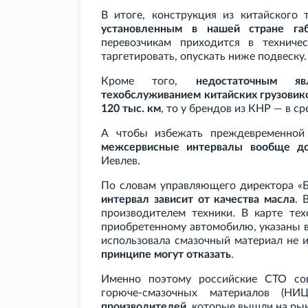
В итоге, конструкция из китайского
установленным в нашей стране га
перевозчикам приходится в технич
таргетировать, опускать ниже подвеску.
Кроме того,
недостаточным я
техобслуживанием китайских грузовик
120 тыс. км
, то у брендов из КНР — в с
А чтобы избежать преждевременной
межсервисные интервалы вообще до
Иевлев.
По словам управляющего директора «Б
интервал зависит от качества масла
. 
производителем техники. В карте тех
приобретенному автомобилю, указаны 
использовала смазочный материал не и
принципе могут отказать
.
Именно поэтому российские СТО сов
горюче-смазочных материалов (
производителей
, которые вышли на ры