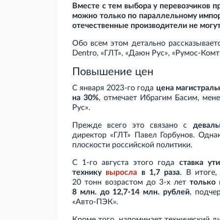
Вместе с тем выбора у перевозчиков п
можно только по параллельному импор
отечественные производители не могут
Обо всем этом детально рассказывает
Dentro, «ГЛТ», «Даюн Рус», «Румос-Комт
Повышение цен
С января 2023-го года
цена магистраль
на 30%
, отмечает Ибрагим Басим, ме
Рус».
Прежде всего это связано с
девал
директор «ГЛТ» Павел Горбунов. Одна
плоскости российской политики.
С 1-го августа этого года
ставка ут
технику
выросла
в 1,7 раза
. В итоге
20
тонн возрастом до 3-х лет
только 
8
млн. до 12,7-14
млн. рублей
, подче
«Авто-ПЭК».
Кроме того, напоминает технический д