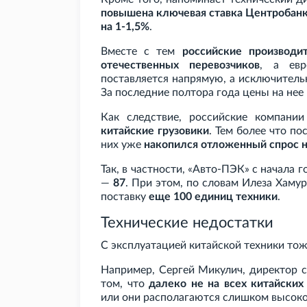
повышена ключевая ставка Центробан
на 1-1,5%
.
Вместе с тем
российские производи
отечественных перевозчиков
, а евр
поставляется напрямую, а исключитель
За последние полтора года цены на не
Как следствие, российские компан
китайские грузовики
. Тем более что по
них уже
накопился отложенный спрос н
Так, в частности, «Авто-ПЭК» с начала 
—
87
. При этом, по словам Илеза Хамур
поставку
еще 100 единиц техники
.
Технические недостатки
С эксплуатацией китайской техники тож
Например, Сергей Микулич, директор с
том, что
далеко не на всех китайских
или они располагаются слишком высоко