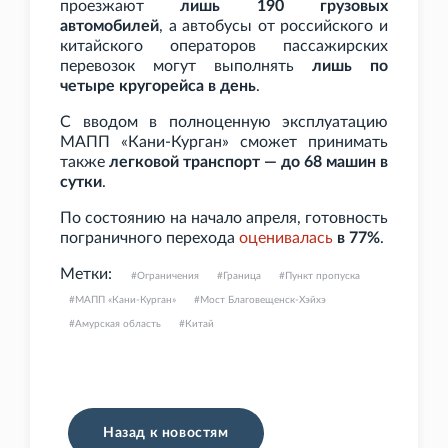
проезжают
лишь 190 грузовых
автомобилей
, а автобусы от российского и
китайского операторов пассажирских
перевозок могут выполнять
лишь по
четыре кругорейса в день
.
С вводом в полноценную эксплуатацию
МАПП «Кани-Курган» сможет принимать
также
легковой транспорт — до 68 машин в
сутки
.
По состоянию на начало апреля, готовность
пограничного перехода
оценивалась
в 77%
.
Метки:
Ограничения
Граница
Пункт пропуска
МАПП «Кани-Курган»
Мост Благовещенск-Хэйхэ
Амурская область
Китай
Назад к новостям