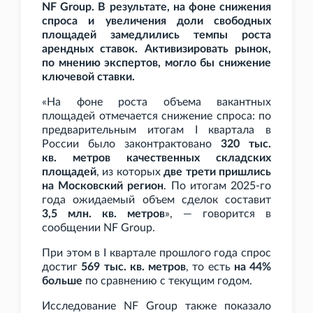
NF
Group. В результате, на фоне снижения
спроса и увеличения доли свободных
площадей замедлились темпы роста
арендных ставок. Активизировать рынок,
по мнению экспертов, могло бы снижение
ключевой ставки.
«На фоне роста объема вакантных
площадей отмечается снижение спроса: по
предварительным итогам I
квартала в
России было законтрактовано
320
тыс.
кв.
метров качественных складских
площадей
, из которых
две трети пришлись
на Московский регион
. По итогам 2025-го
года ожидаемый объем сделок составит
3,5
млн. кв.
метров
», — говорится в
сообщении NF
Group.
При этом в I
квартале прошлого года спрос
достиг
569
тыс. кв.
метров
, то есть
на 44%
больше
по сравнению с текущим годом.
Исследование NF
Group также показало