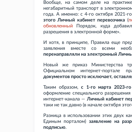
Вообще, на самом деле на практик
негабаритный транспорт в электронно
года. А именно: с 4-го октября 2021-г
этого Личный кабинет перевозчика
(
п
обновленный
Порядок, куда добавил
разрешения в электронной форме».
И хотя, в принципе, Правила еще пре
заявления вместе со всеми нео
перенаправляли на электронный Личны
Новый же приказ Министерства т
Официальном интернет-портале п
документов просто исключает, оставл
Таким образом,
с 1-го марта 2023-го
оформление специального разрешения 
интернет-канала —
Личный кабинет пер
таки не так давно (в начале октября это
Разница в использовании этих двух кан
Единым порталом)
заявление на раз
подписью
.