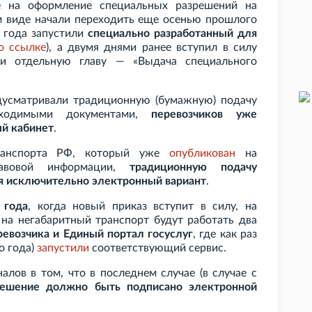
е на оформление специальных разрешений на
м виде начали переходить еще осенью прошлого
о года запустили
специально разработанный для
о
ссылке
), а двумя днями ранее вступил в силу
и отдельную главу — «Выдача специального
дусматривали традиционную (бумажную) подачу
бходимыми документами,
перевозчиков уже
й кабинет
.
ранспорта РФ, который уже
опубликован
на
равовой информации,
традиционную подачу
яя исключительно электронный вариант
.
 года
, когда новый приказ вступит в силу, на
на негабаритный транспорт будут работать два
евозчика и Единый портал госуслуг
, где как раз
го года)
запустили
соответствующий сервис.
алов в том, что в последнем случае (в случае с
решение должно быть подписано электронной