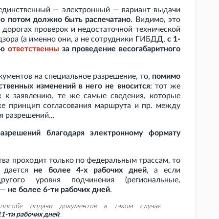
а единственный — электронный — вариант выдачи
но потом должно быть распечатано
. Видимо, это
 дорогах проверок и недостаточной технической
зора (а именно они, а не сотрудники ГИБДД,
с 1-
ью
ответственны
за проведение весогабаритного
кументов на специальное разрешение, то,
помимо
ственных изменений в него не вносится
: тот же
 к заявлению, те же самые сведения, которые
же принцип согласования маршрута и
пр. между
я разрешений...
азрешений благодаря электронному формату
тва проходит только по федеральным трассам, то
я дается
не более 4-х рабочих дней
, а если
гого уровня подчинения (региональные,
 —
не более 6-ти рабочих дней
.
пособе подачи документов в таком случае
11-ти рабочих дней
.