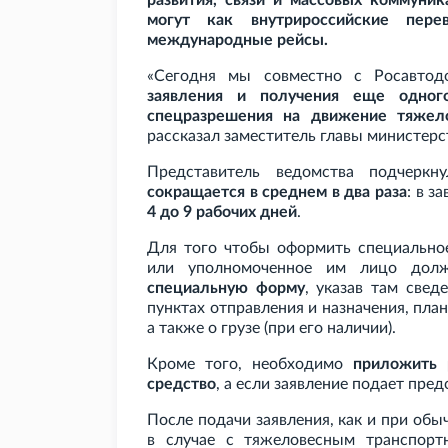
развития, связи и массовых коммуни
могут как внутрироссийские пере
международные рейсы.
«Сегодня мы совместно с Росавто
заявления и получения еще одног
спецразрешения на движение тяжело
рассказал заместитель главы министерс
Представитель ведомства подчеркн
сокращается в среднем в два раза
: в з
4 до 9 рабочих дней
.
Для того чтобы оформить специальное
или уполномоченное им лицо дол
специальную форму
, указав там свед
пунктах отправления и назначения, пла
а также о грузе (при его наличии).
Кроме того, необходимо
приложить 
средство
, а если заявление подает пре
После подачи заявления, как и при об
в случае с тяжеловесным транспор