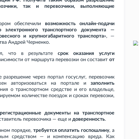
каций РФ. Получить таким образом разрешение
возчики, так и перевозчики, выполняющие
дором обеспечили
возможность онлайн-подачи
о электронного транспортного документа —
весного и крупногабаритного транспорта
», —
тва Андрей Черненко.
ул, что в результате
срок оказания услуги
ависимости от маршрута перевозки он составит
от
 разрешение через портал госуслуг, перевозчик
жен авторизоваться на портале и
заполнить
ения о транспортном средстве и его владельце,
нируемом количестве поездок и сроках перевозки,
регистрационные документы на транспортное
дставитель перевозчика — еще и
доверенность
.
ычном порядке,
требуется оплатить госпошлину
, а
тным средством — и компенсацию вреда. Как