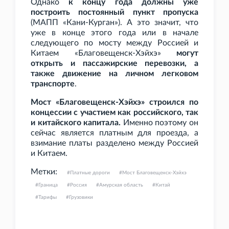
Однако
к концу года должны уже
построить постоянный пункт пропуска
(МАПП «Кани-Курган»). А это значит, что
уже в конце этого года или в начале
следующего по мосту между Россией и
Китаем «Благовещенск-Хэйхэ»
могут
открыть и пассажирские перевозки, а
также движение на личном легковом
транспорте
.
Мост «Благовещенск-Хэйхэ» строился по
концессии с участием как российского, так
и китайского капитала.
Именно поэтому он
сейчас является платным для проезда, а
взимание платы разделено между Россией
и Китаем.
Метки:
Платные дороги
Мост Благовещенск-Хэйхэ
Граница
Россия
Амурская область
Китай
Тарифы
Грузовики