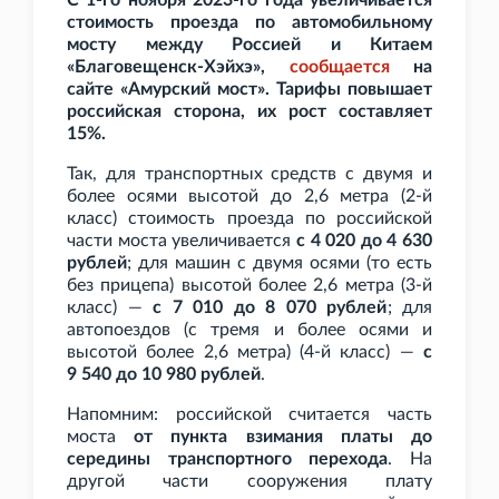
С 1-го ноября 2023-го года увеличивается
стоимость проезда по автомобильному
мосту между Россией и Китаем
«Благовещенск-Хэйхэ»,
сообщается
на
сайте «Амурский мост». Тарифы повышает
российская сторона, их рост составляет
15%.
Так, для транспортных средств с двумя и
более осями высотой до 2,6
метра (2-й
класс) стоимость проезда по российской
части моста увеличивается
с 4
020 до 4
630
рублей
; для машин с двумя осями (то есть
без прицепа) высотой более 2,6
метра (3-й
класс) —
с 7
010 до 8
070 рублей
; для
автопоездов (с тремя и более осями и
высотой более 2,6 метра) (4-й класс) —
с
9
540 до 10
980 рублей
.
Напомним: российской считается часть
моста
от пункта взимания платы до
середины транспортного перехода
. На
другой части сооружения плату