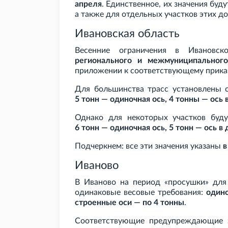
апреля
. Единственное, их значения буд
а также для отдельных участков этих до
Ивановская область
Весенние ограничения в Ивановс
регионального и межмуниципального
приложении к соответствующему прик
Для большинства трасс установлены 
5
тонн — одиночная ось, 4
тонны — ось 
Однако для некоторых участков буд
6
тонн — одиночная ось, 5
тонн — ось в
Подчеркнем: все эти значения указаны
в
Иваново
В Иваново на период «просушки» для 
одинаковые весовые требования:
одино
строенные оси — по 4
тонны
.
Соответствующие предупреждающие з