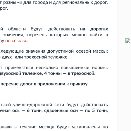
ут разными для города и для региональных дорог,
рог.
кой области будут действовать
на дорогах
 значения
, перечень которых можно найти в
азу
по
ссылке
.
следующие значения допустимой осевой массы:
в двух- или трехосной тележке
.
ут применяться несколько повышенные нормы:
 двухосной тележке, 4
тонны — в трехосной
.
 перечне дорог в приложении к приказу
.
всей улично-дорожной сети будут действовать
чная ось — 6
тонн, сдвоенные оси — по 5
тонн,
наки в течение месяца будут установлены по