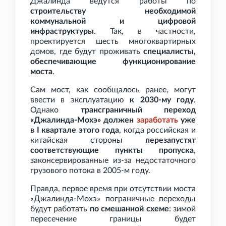
Джалинда ведутся работы по
строительству необходимой
коммунальной и цифровой
инфраструктуры
. Так, в частности,
проектируется шесть многоквартирных
домов, где будут проживать
специалисты,
обеспечивающие функционирование
моста
.
Сам мост, как сообщалось ранее, могут
ввести в эксплуатацию
к 2030-му году
.
Однако
трансграничный переход
«Джалинда-Мохэ» должен
заработать
уже
в I
квартале этого года
, когда российская и
китайская стороны
перезапустят
соответствующие пункты пропуска
,
законсервированные из-за недостаточного
грузового потока в 2005-м году.
Правда, первое время при отсутствии моста
«Джалинда-Мохэ» пограничные переходы
будут работать
по смешанной схеме
: зимой
пересечение границы будет