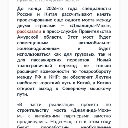
Правительство Амурской области
До конца 2026-го года специалисты
России и Китая рассчитывают начать
проектирование еще одного моста между
двумя странами — «Джалинда-Мохэ»,
рассказали
в пресс-службе Правительства
Амурской области. Этот мост будет
совмещенным автомобильно-
железнодорожным и будет
использоваться как для грузовых, так и
для пассажирских перевозок. Новый
трансграничный переход не только
расширит возможности по товарообороту
между РФ и КНР: он обеспечит Якутии
наиболее короткий путь в Китай, а Китаю
откроет выход к Северному морскому
пути.
«В части реализации проекта по
строительству моста «Джалинда-Мохэ»
мы с китайскими партнерами заметно
продвинулись. Надеемся, что
в этом году
будут проработаны необходимые