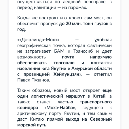
осуществляться по ледовой переправе, в
период навигации — на паромах.
Когда же построят и откроют сам мост, он
обеспечит пропуск
до 20
млн. тонн грузов в
год
.
««Джалинда-Мохэ» — удобная
географическая точка, которая фактически
не затрагивает БАМ и Транссиб и дает
возможность
почти напрямую
обеспечивать торговлю и контакты
населения юга Якутии и Амурской области
с провинцией Хэйлунцзян
», — отметил
Павел Пузанов.
Таким образом, новый мост откроет
еще
один логистический маршрут в Китай
, а
также станет
частью транспортного
коридора «Мохэ-Найба»
, ведущего к
арктическому порту Якутии, и тем самым
даст Китаю
прямой выход на Северный
морской путь
.