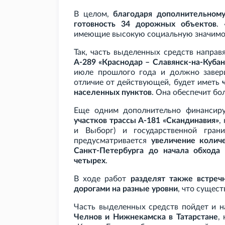
В целом,
благодаря дополнительному
готовность 34 дорожных объектов
.
имеющие высокую социальную значимост
Так, часть выделенных средств направ
А-289 «Краснодар – Славянск-на-Кубан
июле прошлого года и должно заверш
отличие от действующей, будет иметь
населенных пунктов
. Она обеспечит б
Еще одним дополнительно финансир
участков трассы А-181 «Скандинавия»
,
и Выборг) и государственной гран
предусматривается
увеличение колич
Санкт-Петербурга до начала обхода
четырех
.
В ходе работ
разделят также встреч
дорогами на разные уровни
, что сущес
Часть выделенных средств пойдет и 
Челнов и Нижнекамска в Татарстане
,