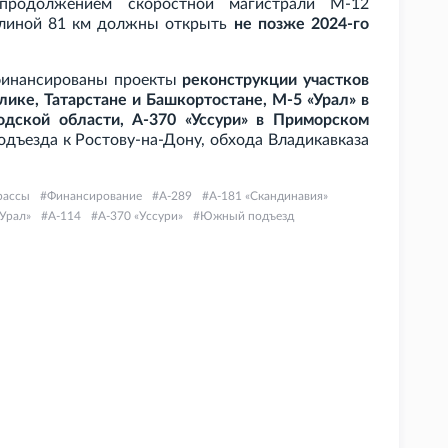
я продолжением скоростной магистрали М-12
линой 81
км должны открыть
не позже 2024-го
офинансированы проекты
реконструкции участков
лике, Татарстане и Башкортостане, М-5
«Урал» в
одской области, А-370 «Уссури» в Приморском
одъезда к Ростову-на-Дону, обхода Владикавказа
рассы
Финансирование
А-289
А-181 «Скандинавия»
Урал»
А-114
А-370 «Уссури»
Южный подъезд