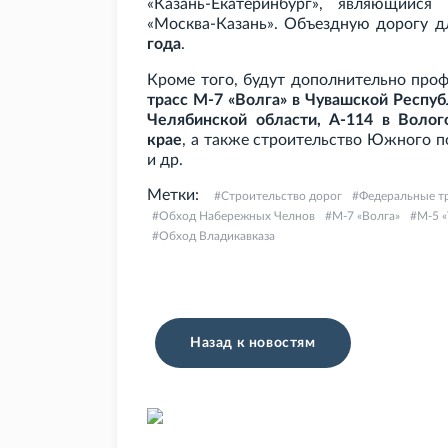
«Казань-Екатеринбург», являющийс
«Москва-Казань». Объездную дорогу д
года
.
Кроме того, будут дополнительно пр
трасс М-7
«Волга» в Чувашской Респуб
Челябинской области, А-114 в Волог
крае
, а также строительство Южного п
и
др.
Метки:
Строительство дорог
Федеральные т
Обход Набережных Челнов
М-7 «Волга»
М-5 «
Обход Владикавказа
Назад к новостям