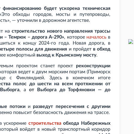
 финансированию будет ускорена техническая
 «Это обходы городов, мосты и путепроводы,
ь», — уточнили в дорожном агентстве.
ят на
строительство нового направления трассы
и – Темрюк – дорога А-290»
, которое
началось
в
иться к концу 2024-го года. Новая дорога, в
четыре полосы для движения
и пройдет
в обход
олее комфортный
выход к Крымскому мосту
.
уемым проектом станет проект
реконструкции
 которая ведет к двум морским портам (Приморск
ице с Финляндией. Здесь в конечном итоге
ества полос до шести на всем протяжении от
 Выборга
, а
от Выборга до Торфяновки — до
ные потоки
и
разведут пересечения с другими
твенно повысит безопасность движения на трассе.
на ускорение
строительства
обхода Набережных
 который войдет в новый транспортный коридор