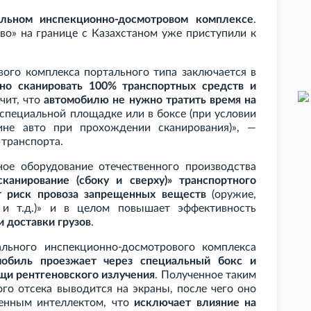
альном инспекционно-досмотровом комплексе
.
во» на границе с Казахстаном уже приступили к
вого комплекса портального типа заключается в
сно сканировать 100% транспортных средств и
ачит, что
автомобилю не нужно тратить время на
специальной площадке или в боксе (при условии
ине авто при прохождении сканирования)», —
 транспорта.
ное оборудование отечественного производства
сканирование (сбоку и сверху)» транспортного
т риск провоза запрещенных веществ
(оружие,
 и
т.д.)» и в целом повышает эффективность
и доставки грузов
.
льного инспекционно-досмотрового комплекса
мобиль проезжает через специальный бокс и
ощи рентгеновского излучения
. Полученное таким
го отсека выводится на экраны, после чего оно
венным интеллектом, что
исключает влияние на