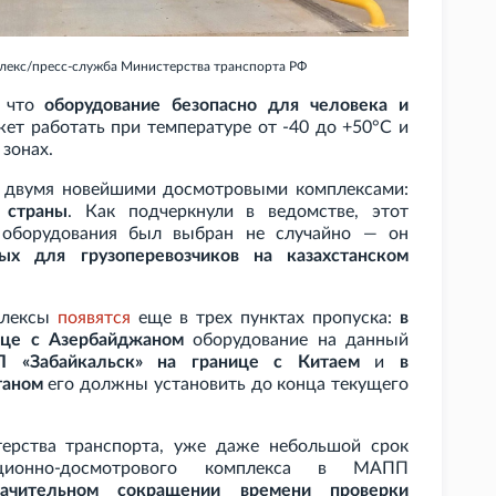
лекс/пресс-служба Министерства транспорта РФ
, что
оборудование безопасно для человека и
жет работать при температуре от -40 до +50°С и
 зонах.
 двумя новейшими досмотровыми комплексами:
 страны
. Как подчеркнули в ведомстве, этот
 оборудования был выбран не случайно — он
х для грузоперевозчиков на казахстанском
плексы
появятся
еще в трех пунктах пропуска:
в
ице с Азербайджаном
оборудование на данный
П
«Забайкальск» на границе с Китаем
и
в
таном
его должны установить до конца текущего
ерства транспорта, уже даже небольшой срок
кционно-досмотрового комплекса в МАПП
начительном сокращении времени проверки