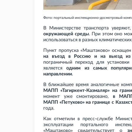
Фото: портальный инспекционно-досмотровый комп
В Министерстве транспорта уверяют
окружающей среды
. При этом оно мо
использоваться в разных климатических
Пункт пропуска «Маштаково» оснащен
на въезд в Россию и на выезд из
пограничный переход для установки
является
одним из самых популярны
направлении
.
В ближайшее время аналогичные ком
МАПП «Тагиркент-Казмаляр» на гран
момент уже смонтировано,
в МАП
МАПП
«Петухово» на границе с Казахс
года.
Как отметили в пресс-службе Минист
эксплуатации портального инспе
«Маштаково» свидетельствует о
з