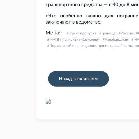
транспортного средства — с 40 до 8 ми
«Это
особенно важно для погранп
заключают в ведомстве.
Метки:
Пункт пропуска
Граница
Россия
МАПП «Тагиркент-Казмаляр»
Азербайджан
МА
Портальный инспекционно-досмотровый комплек
Назад к новостям