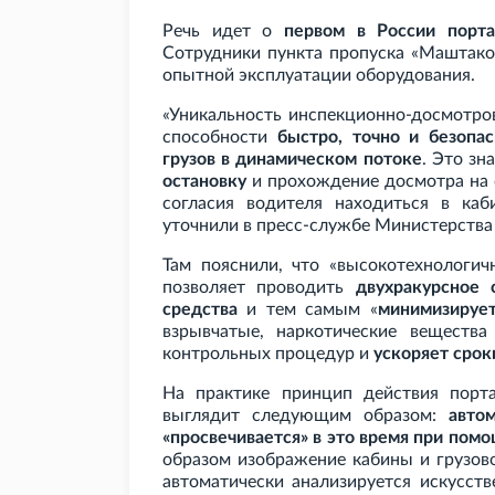
Речь идет о
первом в России порт
Сотрудники пункта пропуска «Маштако
опытной эксплуатации оборудования.
«Уникальность инспекционно-досмотро
способности
быстро, точно и безопа
грузов в динамическом потоке
. Это зн
остановку
и прохождение досмотра на 
согласия водителя находиться в каб
уточнили в пресс-службе Министерства
Там пояснили, что «высокотехнологич
позволяет проводить
двухракурсное 
средства
и тем самым «
минимизируе
взрывчатые, наркотические вещества
контрольных процедур и
ускоряет срок
На практике принцип действия порта
выглядит следующим образом:
авто
«просвечивается» в это время при пом
образом изображение кабины и грузово
автоматически анализируется искусст