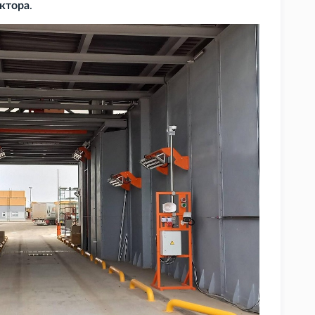
актора
.