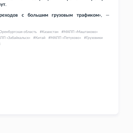
нут
.
ереходов с большим грузовым трафиком
», —
Оренбургская область
Казахстан
МАПП «Маштаково»
ПП «Забайкальск»
Китай
МАПП «Петухово»
Грузовики
с