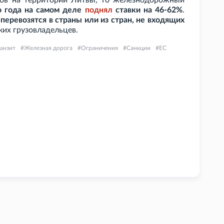
ов на территории Литвы, то железнодорожный
го года на самом деле
поднял
ставки на 46-62%
.
 перевозятся в страны или из стран, не входящих
ских грузовладельцев.
анзит
Железная дорога
Ограничения
Санкции
ЕС