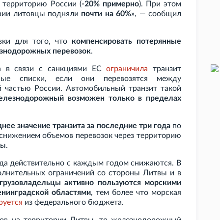
 территорию России (
-20% примерно
). При этом
ории литовцы подняли
почти на 60%
», — сообщил
вки для того, что
компенсировать потерянные
езнодорожных перевозок
.
а в связи с санкциями ЕС
ограничила
транзит
ные списки, если они перевозятся между
 частью России. Автомобильный транзит такой
елезнодорожный возможен только в пределах
нее значение транзита за последние три года
по
о снижением объемов перевозок через территорию
ы.
ода действительно с каждым годом снижаются. В
полнительных ограничений со стороны Литвы и в
грузовладельцы активно пользуются морскими
нинградской областями
, тем более что морская
руется
из федерального бюджета.