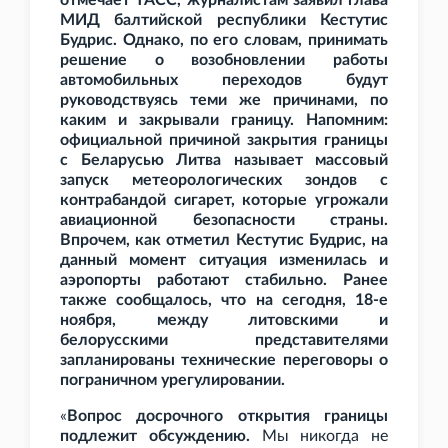
отмечает ТАСС, журналистам заявил глава
МИД балтийской республики Кестутис
Будрис. Однако, по его словам, принимать
решение о возобновлении работы
автомобильных переходов будут
руководствуясь теми же причинами, по
каким и закрывали границу. Напомним:
официальной причиной закрытия границы
с Беларусью Литва называет массовый
запуск метеорологических зондов с
контрабандой сигарет, которые угрожали
авиационной безопасности страны.
Впрочем, как отметил Кестутис Будрис, на
данный момент ситуация изменилась и
аэропорты работают стабильно. Ранее
также сообщалось, что на сегодня, 18-е
ноября, между литовскими и
белорусскими представителями
запланированы технические переговоры о
пограничном урегулировании.
«
Вопрос досрочного открытия границы
подлежит обсуждению.
Мы никогда не