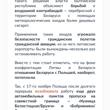
такого решения власти балтийской
республики объясняют
борьбой с
воздушной контрабандой
— переброской с
территории Беларуси с помощью
метеорологических зондов более дешевых
сигарет.
Применение таких зондов
угрожало
безопасности гражданских полетов
гражданской авиации
, из-за чего литовские
аэропорты были вынуждены несколько раз
останавливать работу.
Вместе с тем стоит отметить, что на фоне
конфронтации Литвы и Беларуси
отношения Беларуси с Польшей, наоборот,
потеплели
.
Так, с 17-го ноября Польша после долгого
перерыва
возобновила
работу
еще двух
автомобильных пунктов пропуска на
совместной границе — «Кузница
Белостоцкая/Брузги» и «Бобровники/