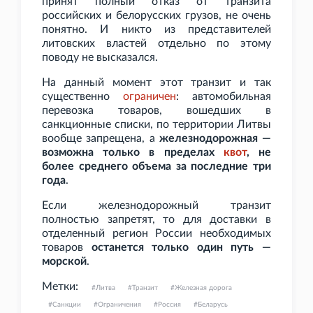
принят полный отказ от транзита
российских и белорусских грузов, не очень
понятно. И никто из представителей
литовских властей отдельно по этому
поводу не высказался.
На данный момент этот транзит и так
существенно
ограничен
: автомобильная
перевозка товаров, вошедших в
санкционные списки, по территории Литвы
вообще запрещена, а
железнодорожная —
возможна только в пределах
квот
, не
более среднего объема за последние три
года
.
Если железнодорожный транзит
полностью запретят, то для доставки в
отделенный регион России необходимых
товаров
останется только один путь —
морской
.
Метки:
Литва
Транзит
Железная дорога
Санкции
Ограничения
Россия
Беларусь