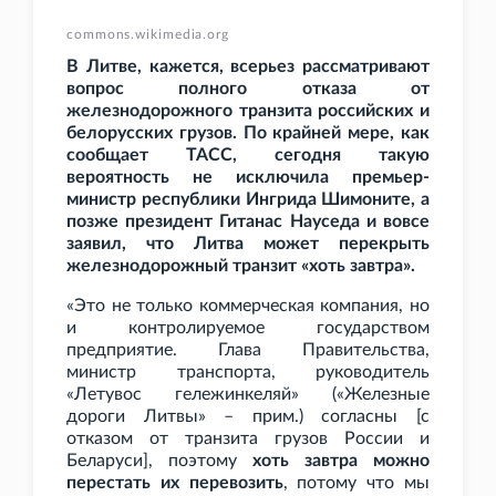
commons.wikimedia.org
В Литве, кажется, всерьез рассматривают
вопрос полного отказа от
железнодорожного транзита российских и
белорусских грузов. По крайней мере, как
сообщает ТАСС, сегодня такую
вероятность не исключила премьер-
министр республики Ингрида Шимоните, а
позже президент Гитанас Науседа и вовсе
заявил, что Литва может перекрыть
железнодорожный транзит «хоть завтра».
«Это не только коммерческая компания, но
и контролируемое государством
предприятие. Глава Правительства,
министр транспорта, руководитель
«Летувос гележинкеляй» («Железные
дороги Литвы» – прим.) согласны [с
отказом от транзита грузов России и
Беларуси], поэтому
хоть завтра можно
перестать их перевозить
, потому что мы