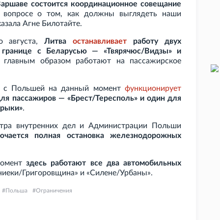
 Варшаве состоится координационное совещание
 вопросе о том, как должны выглядеть наши
азала Агне Билотайте.
о августа,
Литва
останавливает
работу двух
 границе с Беларусью — «Твярячюс/Видзы» и
а главным образом работают на пассажирское
си с Польшей на данный момент
функционирует
ля пассажиров — «Брест/Тересполь» и один для
урыки»
.
стра внутренних дел и Администрации Польши
ючается полная остановка железнодорожных
 момент
здесь работают все два автомобильных
иеки/Григоровщина» и «Силене/Урбаны».
Польша
Ограничения