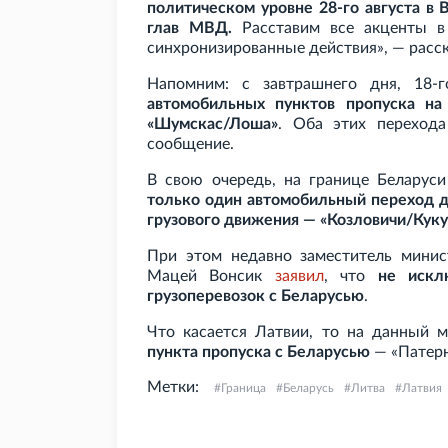
политическом уровне 28-го августа в
глав МВД.
Расставим все акценты в
синхронизированные действия», — расск
Напомним: с завтрашнего дня, 18-г
автомобильных пунктов пропуска на
«Шумскас/Лоша»
. Оба этих переход
сообщение.
В свою очередь, на границе Белару
только один автомобильный переход д
грузового движения — «Козловичи/Кук
При этом недавно заместитель мини
Мацей Вонсик
заявил
, что
не искл
грузоперевозок с Беларусью
.
Что касается Латвии, то на данный
пункта пропуска с Беларусью
— «Патерн
Метки:
Граница
Беларусь
Литва
Латвия