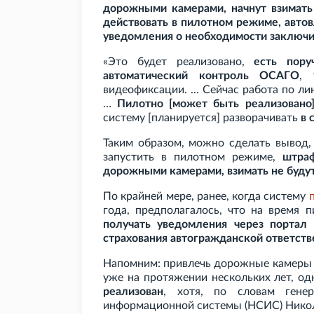
дорожными камерами, начнут взимать
действовать в пилотном режиме, авто
уведомления о необходимости заключи
«Это будет реализовано,
есть пору
автоматический контроль ОСАГО
, 
видеофиксации. ... Сейчас работа по ли
…
Пилотно [может быть реализовано]
систему [планируется] разворачивать
в 
Таким образом, можно сделать вывод,
запустить в пилотном режиме,
штра
дорожными камерами, взимать не буду
По крайней мере, ранее, когда систему
года, предполагалось, что на время
получать уведомления через портал 
страхования автогражданской ответств
Напомним: привлечь дорожные камеры 
уже на протяжении нескольких лет, о
реализован
, хотя, по словам генер
информационной системы (НСИС) Нико