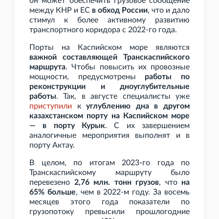
он может обеспечить грузовое сообщение
между КНР и ЕС
в обход России
, что и дало
стимул к более активному развитию
транспортного коридора с 2022-го года.
Порты на Каспийском море являются
важной составляющей Транскаспийского
маршрута
. Чтобы повысить их провозные
мощности, предусмотрены
работы по
реконструкции и дноуглубительные
работы
. Так, в августе специалисты уже
приступили
к
углублению дна в другом
казахстанском порту на Каспийском море
— в порту Курык
. С их завершением
аналогичные мероприятия выполнят и в
порту Актау.
В целом, по итогам 2023-го года по
Транскаспийскому маршруту было
перевезено
2,76
млн. тонн грузов
, что
на
65% больше
, чем в 2022-м году. За восемь
месяцев этого года показатели по
грузопотоку превысили прошлогодние