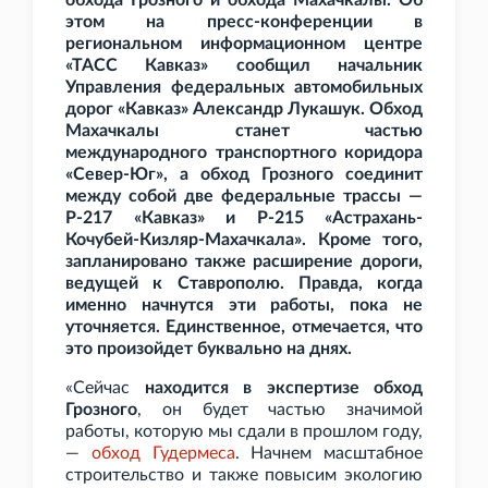
обхода Грозного и обхода Махачкалы.
Об
этом на пресс-конференции в
региональном информационном центре
«ТАСС Кавказ» сообщил начальник
Управления федеральных автомобильных
дорог «Кавказ» Александр Лукашук. Обход
Махачкалы станет частью
международного транспортного коридора
«Север-Юг», а обход Грозного соединит
между собой две федеральные трассы —
Р-217 «Кавказ» и Р-215 «Астрахань-
Кочубей-Кизляр-Махачкала». Кроме того,
запланировано также расширение дороги,
ведущей к Ставрополю. Правда, когда
именно начнутся эти работы, пока не
уточняется. Единственное, отмечается, что
это произойдет буквально на днях.
«Сейчас
находится в экспертизе обход
Грозного
, он будет частью значимой
работы, которую мы сдали в прошлом году,
—
обход Гудермеса
. Начнем масштабное
строительство и также повысим экологию