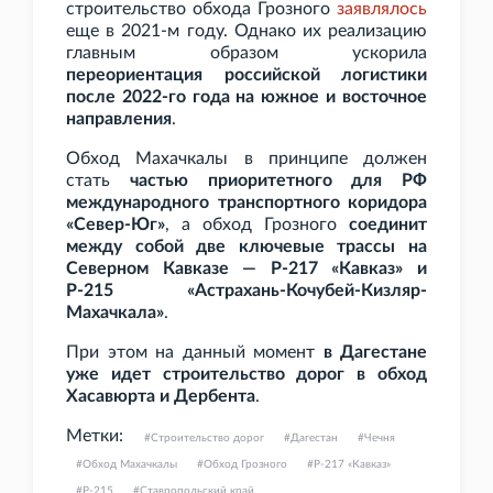
строительство обхода Грозного
заявлялось
еще в 2021-м году. Однако их реализацию
главным образом ускорила
переориентация российской логистики
после 2022-го года на южное и восточное
направления
.
Обход Махачкалы в принципе должен
стать
частью приоритетного для РФ
международного транспортного коридора
«Север-Юг»
, а обход Грозного
соединит
между собой две ключевые трассы на
Северном Кавказе — Р-217 «Кавказ» и
Р-215 «Астрахань-Кочубей-Кизляр-
Махачкала»
.
При этом на данный момент
в Дагестане
уже идет строительство дорог в обход
Хасавюрта и Дербента
.
Метки:
Строительство дорог
Дагестан
Чечня
Обход Махачкалы
Обход Грозного
Р-217 «Кавказ»
Р-215
Ставропольский край