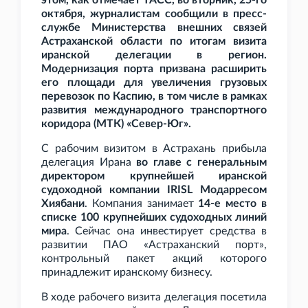
этом, как отмечает ТАСС, во вторник, 25-го
октября, журналистам сообщили в пресс-
службе Министерства внешних связей
Астраханской области по итогам визита
иранской делегации в регион.
Модернизация порта призвана расширить
его площади для увеличения грузовых
перевозок по Каспию, в том числе в рамках
развития международного транспортного
коридора (МТК) «Север-Юг».
С рабочим визитом в Астрахань прибыла
делегация Ирана
во главе с генеральным
директором крупнейшей иранской
судоходной компании IRISL Модарресом
Хиябани
. Компания занимает
14-е место в
списке 100 крупнейших судоходных линий
мира
. Сейчас она инвестирует средства в
развитии ПАО «Астраханский порт»,
контрольный пакет акций которого
принадлежит иранскому бизнесу.
В ходе рабочего визита делегация посетила