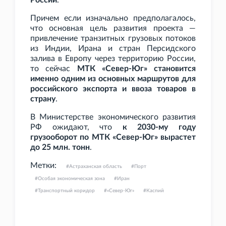
России
.
Причем если изначально предполагалось,
что основная цель развития проекта —
привлечение транзитных грузовых потоков
из Индии, Ирана и стран Персидского
залива в Европу через территорию России,
то сейчас
МТК «Север-Юг» становится
именно одним из основных маршрутов для
российского экспорта и ввоза товаров в
страну
.
В Министерстве экономического развития
РФ ожидают, что
к 2030-му году
грузооборот по МТК «Север-Юг» вырастет
до 25
млн. тонн
.
Метки:
Астраханская область
Порт
Особая экономическая зона
Иран
Транспортный коридор
«Север-Юг»
Каспий