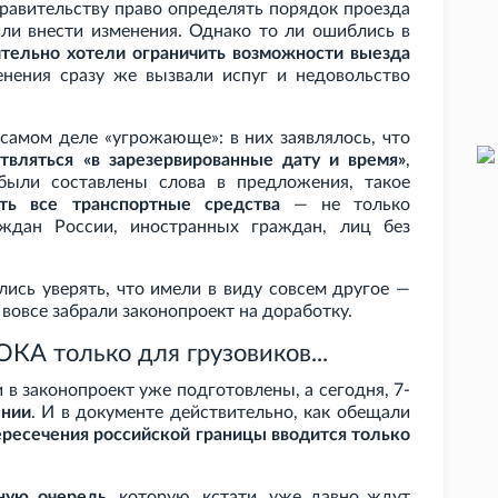
равительству право определять порядок проезда
или внести изменения. Однако то ли ошиблись в
ительно хотели ограничить возможности выезда
енения сразу же вызвали испуг и недовольство
 самом деле «угрожающе»: в них заявлялось, что
вляться «в зарезервированные дату и время»
,
 были составлены слова в предложения, такое
ть все транспортные средства
— не только
аждан России, иностранных граждан, лиц без
лись уверять, что имели в виду совсем другое —
и вовсе забрали законопроект на доработку.
КА только для грузовиков...
в законопроект уже подготовлены, а сегодня, 7-
ении
. И в документе действительно, как обещали
ресечения российской границы вводится только
ную очередь
, которую, кстати, уже давно ждут