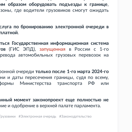
им образом оборудовать подъезды к границе
,
 зоны, где водители грузовиков смогут ожидать
слуга по бронированию электронной очереди в
сплатной
.
ться Государственная информационная система
тов
(ГИС ЭПД),
запущенная
в России с 1-го
ревода автомобильных грузовых перевозок на
тронной очереди
только после 1-го марта 2024-го
ени и даты пересечения границы, судя по всему,
тформы Министерства транспорта РФ или
анный момент законопроект еще полностью не
ие и одобрение в верхней палате парламента.
Грузовики
Электронная очередь
Законодательство