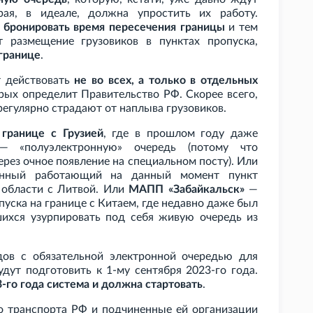
ая, в идеале, должна упростить их работу.
 бронировать время пересечения границы
и тем
 размещение грузовиков в пунктах пропуска,
границе
.
т действовать
не во всех, а только в отдельных
орых определит Правительство
РФ. Скорее всего,
регулярно страдают от наплыва грузовиков.
границе с Грузией
, где в прошлом году даже
 «полуэлектронную» очередь (потому что
ерез очное появление на специальном посту). Или
нный работающий на данный момент пункт
 области с Литвой. Или
МАПП
«Забайкальск»
—
пуска на границе с Китаем, где недавно даже был
ихся узурпировать под себя живую очередь из
дов с обязательной электронной очередью для
дут подготовить к 1-му сентября 2023-го года.
3-го года система и должна стартовать
.
во транспорта РФ и подчиненные ей организации