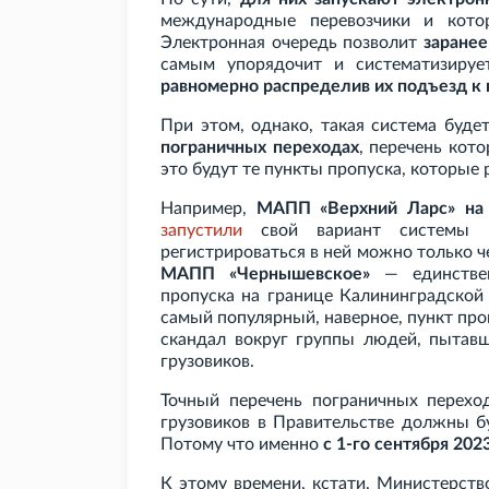
международные перевозчики и котор
Электронная очередь позволит
заранее
самым упорядочит и систематизирует
равномерно распределив их подъезд к 
При этом, однако, такая система буде
пограничных переходах
, перечень кот
это будут те пункты пропуска, которые 
Например,
МАПП «Верхний Ларс» на 
запустили
свой вариант системы —
регистрироваться в ней можно только ч
МАПП «Чернышевское»
— единстве
пропуска на границе Калининградской
самый популярный, наверное, пункт про
скандал вокруг группы людей, пытавш
грузовиков.
Точный перечень пограничных перехо
грузовиков в Правительстве должны бу
Потому что именно
с 1-го сентября 202
К этому времени, кстати, Министерст