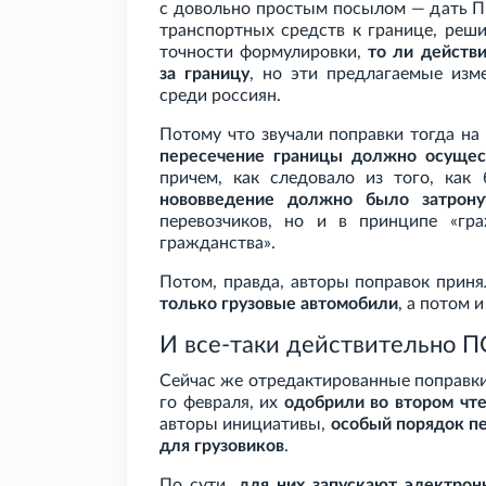
с довольно простым посылом — дать П
транспортных средств к границе, реш
точности формулировки,
то ли действ
за границу
, но эти предлагаемые изм
среди россиян.
Потому что звучали поправки тогда на
пересечение границы должно осущест
причем, как следовало из того, как
нововведение должно было затрону
перевозчиков, но и в принципе «гр
гражданства».
Потом, правда, авторы поправок приня
только грузовые автомобили
, а потом 
И все-таки действительно ПО
Сейчас же отредактированные поправки 
го февраля, их
одобрили во втором чт
авторы инициативы,
особый порядок пе
для грузовиков
.
По сути,
для них запускают электрон