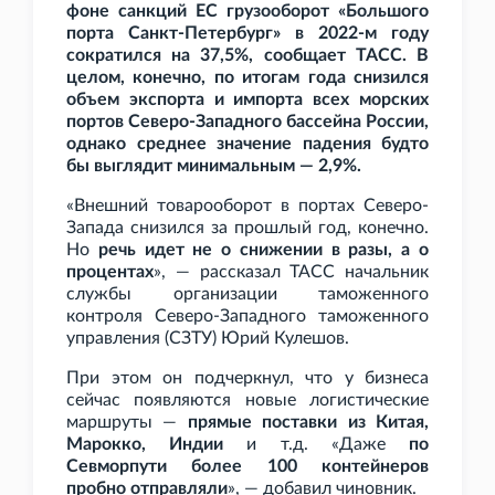
фоне санкций ЕС грузооборот «Большого
порта Санкт-Петербург» в 2022-м году
сократился на 37,5%, сообщает ТАСС. В
целом, конечно, по итогам года снизился
объем экспорта и импорта всех морских
портов Северо-Западного бассейна России,
однако среднее значение падения будто
бы выглядит минимальным — 2,9%.
«Внешний товарооборот в портах Северо-
Запада снизился за прошлый год, конечно.
Но
речь идет не о снижении в разы, а о
процентах
», — рассказал ТАСС начальник
службы организации таможенного
контроля Северо-Западного таможенного
управления (СЗТУ) Юрий Кулешов.
При этом он подчеркнул, что у бизнеса
сейчас появляются новые логистические
маршруты —
прямые поставки из Китая,
Марокко, Индии
и
т.д. «Даже
по
Севморпути более 100 контейнеров
пробно отправляли
», — добавил чиновник.