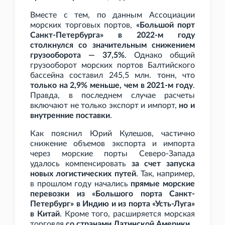
Вместе с тем, по данным Ассоциации
морских торговых портов,
«Большой порт
Санкт-Петербурга» в 2022-м году
столкнулся со значительным снижением
грузооборота — 37,5%
. Однако общий
грузооборот морских портов Балтийского
бассейна составил 245,5
млн. тонн, что
только на 2,9% меньше, чем в 2021-м году
.
Правда, в последнем случае расчеты
включают не только экспорт и импорт,
но и
внутренние поставки
.
Как пояснил Юрий Кулешов, частично
снижение объемов экспорта и импорта
через морские порты Северо-Запада
удалось компенсировать
за счет запуска
новых логистических путей
. Так, например,
в прошлом году начались
прямые морские
перевозки из «Большого порта Санкт-
Петербург» в Индию и из порта «Усть-Луга»
в Китай
. Кроме того, расширяется морская
торговля
со странами Латинской Америки
.