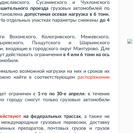
Судиславского, Сусанинского и Чухломского
ешительного проезда
грузовых автомобилей по
становлена
допустимая осевая нагрузка в 6 тонн
,
 На отдельных участках параметры снижены
до 4
и Вохомского, Кологривского, Межевского,
азыревского, Пыщутского и Шарьинского
и, входящие в городского округ Мантурово. Для
ут действовать ограничения
в 4 или 6 тонн на ось
омобиля.
имально возможной нагрузки на них и сроков их
можно найти в соответствующем
распоряжении
удет ограничен
с 1-го по 30-е апрел
я
: в течение
по городу смогут только грузовые автомобили
ействуют
на федеральных трассах
, а также не
 международные грузовые перевозки, доставку
венных препаратов, почтовых грузов и грузов