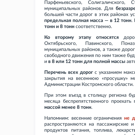
Парфеньевского, Солигаличского, 
муниципальных районов. Для
безразр
большей части дорог в этих районах у
предельная полная масса — в 12 тонн
.
тонн и 8 тонн
соответственно.
Ко второму этапу относятся
дорог
Октябрьского, Павинского, Пон
муниципальных районов, а также дорог
свободного движения по ним также буд
и
в 8 или 12 тонн для полной массы
авт
Перечень всех дорог
с указанием макс
закрытия на весеннюю «просушку» 
Администрации Костромского области.
При этом въезд в столицу региона б
месяца беспрепятственного проехать 
массой менее 8 тонн
.
Напомним: весенние ограничения
не д
распространяются на пассажирские и
продуктов питания, топлива, лекарст