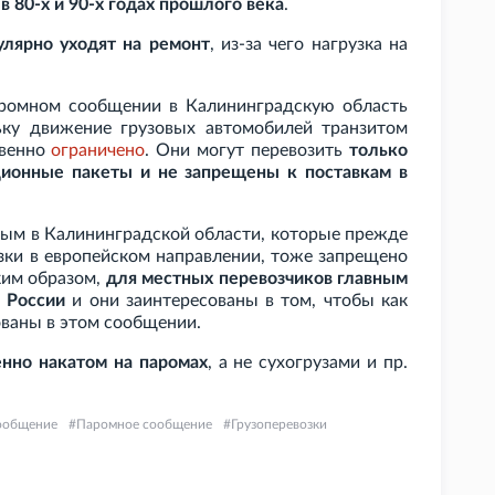
ы
в 80-х и 90-х годах прошлого века
.
улярно уходят на ремонт
, из-за чего нагрузка на
аромном сообщении в Калининградскую область
ьку движение грузовых автомобилей транзитом
твенно
ограничено
. Они могут перевозить
только
ционные пакеты и не запрещены к поставкам в
ным в Калининградской области, которые прежде
зки в европейском направлении, тоже запрещено
ким образом,
для местных перевозчиков главным
ь России
и они заинтересованы в том, чтобы как
ваны в этом сообщении.
енно накатом на паромах
, а не сухогрузами и пр.
ообщение
Паромное сообщение
Грузоперевозки