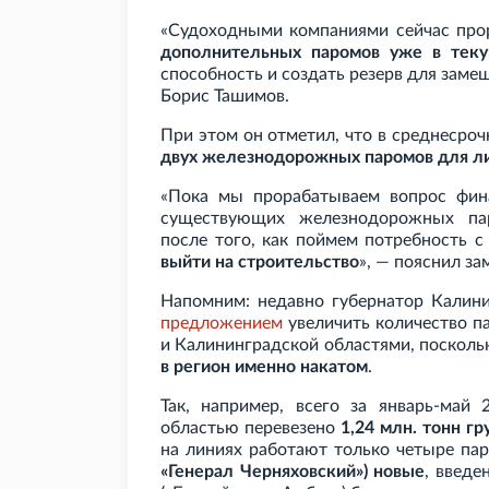
«Судоходными компаниями сейчас про
дополнительных паромов уже в тек
способность и создать резерв для заме
Борис Ташимов.
При этом он отметил, что в среднесро
двух железнодорожных паромов для лин
«Пока мы прорабатываем вопрос фин
существующих железнодорожных пар
после того, как поймем потребность
выйти на строительство
», — пояснил з
Напомним: недавно губернатор Калини
предложением
увеличить количество п
и Калининградской областями, посколь
в регион именно накатом
.
Так, например, всего за январь-май
областью перевезено
1,24
млн. тонн гр
на линиях работают только четыре па
«Генерал Черняховский») новые
, введе