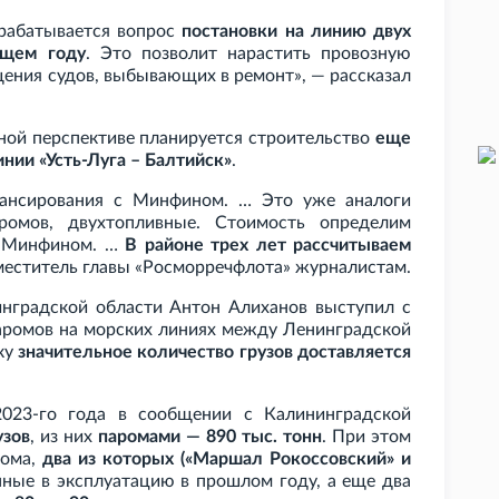
рабатывается вопрос
постановки на линию двух
ущем году
. Это позволит нарастить провозную
щения судов, выбывающих в ремонт», — рассказал
чной перспективе планируется строительство
еще
ии «Усть-Луга – Балтийск»
.
ансирования с Минфином. … Это уже аналоги
омов, двухтопливные. Стоимость определим
 с Минфином. …
В районе трех лет рассчитываем
аместитель главы «Росморречфлота» журналистам.
нградской области Антон Алиханов выступил с
аромов на морских линиях между Ленинградской
ку
значительное количество грузов доставляется
 2023-го года в сообщении с Калининградской
узов
, из них
паромами — 890
тыс. тонн
. При этом
рома,
два из которых («Маршал Рокоссовский» и
нные в эксплуатацию в прошлом году, а еще два