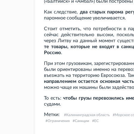
(«Балтийск» и «Амбал») были построен
Как следствие,
два старых парома рег
паромное сообщение увеличивается.
Стоит отметить, что потребности в п
сейчас действительно высоки, поскол
через Литву на данный момент сущес
те товары, которые не входят в санк
Россию
.
При этом грузовикам, зарегистрирован
были ориентированы именно на перево
въезжать на территорию Евросоюза. Та
направлением остается основная част
можно чаще их машины были задейство
То есть:
чтобы грузы перевозились им
судами.
Метки:
Калининградская область
Морское с
Ограничения
Санкции
ЕС