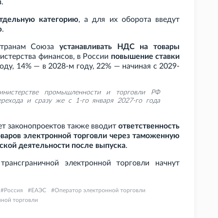
в
.
тдельную категорию
, а для их оборота введут
ю
.
странам Союза
устанавливать НДС на товары
нистерства финансов, в России
повышение ставки
году, 14% — в 2028-м году, 22% — начиная с 2029-
Министерстве промышленности и торговли РФ
ерехода и сразу же с 1-го января 2027-го года
ет законопроектов также вводит
ответственность
варов электронной торговли через таможенную
еской деятельности после выпуска
.
трансграничной электронной торговли начнут
Россия
ЕАЭС
Оператор электронной торговли
нной торговли