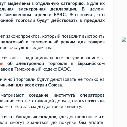
дут выделены в отдельную категорию, а для их
дельная электронная декларация. В целом,
в Таможенном кодексе ЕАЭС. Это значит, что
онной торговли будут действовать в пределах
ет законопроектов, который позволит выстроить
 налоговый и таможенный режим для товаров
в пресс-службе ведомства.
я связаны с наднациональным регулированием, а
ия
об электронной торговле в Евразийском
равок в Таможенный кодекс ЕАЭС.
ничной торговли будут действовать не только на
иными для всех стран Союза
.
усматривают
создание института операторов
учившие соответствующий допуск, смогут
взять на
ра
— от его заказа до доставки клиенту.
ети т.н. бондовых складов
, где доставленные из-
овли смогут храниться до покупки
без уплаты