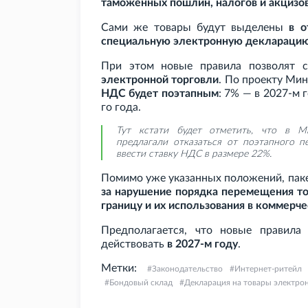
таможенных пошлин, налогов и акцизо
Сами же товары будут выделены
в о
специальную электронную деклараци
При этом новые правила позволят 
электронной торговли
. По проекту Ми
НДС будет поэтапным
: 7% — в 2027-м 
го года.
Тут кстати будет отметить, что в 
предлагали отказаться от поэтапного п
ввести ставку НДС в размере 22%.
Помимо уже указанных положений, пак
за нарушение порядка перемещения то
границу и их использования в коммерч
Предполагается, что новые правила 
действовать
в 2027-м году
.
Метки:
Законодательство
Интернет-ритейл
Бондовый склад
Декларация на товары электро