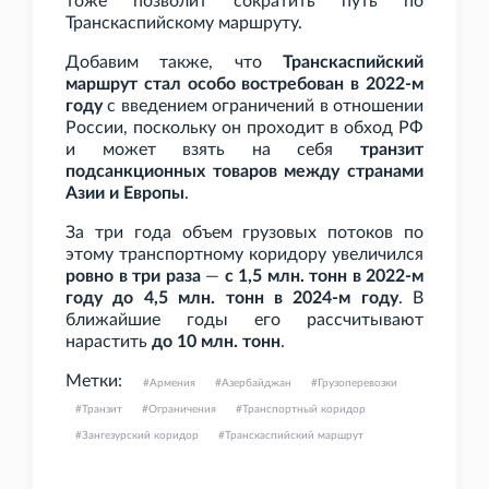
тоже позволит сократить путь по
Транскаспийскому маршруту.
Добавим также, что
Транскаспийский
маршрут стал особо востребован в 2022-м
году
с введением ограничений в отношении
России, поскольку он проходит в обход РФ
и может взять на себя
транзит
подсанкционных товаров между странами
Азии и Европы
.
За три года объем грузовых потоков по
этому транспортному коридору увеличился
ровно в три раза
—
с 1,5
млн. тонн в 2022-м
году до 4,5
млн. тонн в 2024-м году
. В
ближайшие годы его рассчитывают
нарастить
до 10
млн. тонн
.
Метки:
Армения
Азербайджан
Грузоперевозки
Транзит
Ограничения
Транспортный коридор
Зангезурский коридор
Транскаспийский маршрут