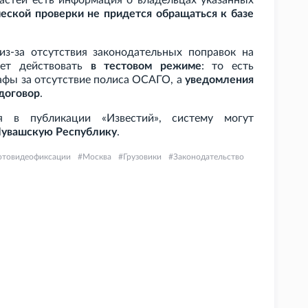
властей есть информация о владельцах указанных
еской проверки не придется обращаться к базе
з-за отсутствия законодательных поправок на
дет действовать
в тестовом режиме
: то есть
афы за отсутствие полиса ОСАГО, а
уведомления
договор
.
я в публикации «Известий», систему могут
 Чувашскую Республику
.
отовидеофиксации
Москва
Грузовики
Законодательство