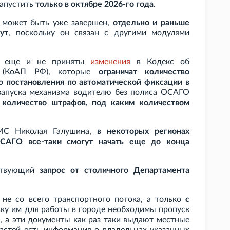
запустить
только в октябре 2026-го года
.
 может быть уже завершен,
отдельно и раньше
ут
, поскольку он связан с другими модулями
ак еще и не приняты
изменения
в Кодекс об
 (КоАП
РФ), которые
ограничат количество
 постановления по автоматической фиксации в
е запуска механизма водителю без полиса ОСАГО
 количество штрафов, под каким количеством
СИС Николая Галушина,
в некоторых регионах
ОСАГО все-таки смогут начать еще до конца
тствующий
запрос от столичного Департамента
 не со всего транспортного потока, а только
с
ьку им для работы в городе необходимы пропуск
и), а эти документы как раз таки выдают местные