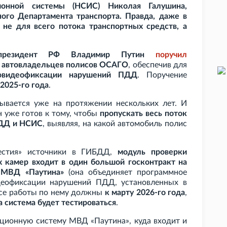
ионной системы (НСИС) Николая Галушина,
ого Департамента транспорта. Правда, даже в
 не для всего потока транспортных средств, а
президент РФ Владимир Путин
поручил
у автовладельцев полисов ОСАГО
, обеспечив для
овидеофиксации нарушений ПДД
. Поручение
 2025-го года
.
ывается уже на протяжении нескольких лет. И
н уже готов к тому, чтобы
пропускать весь поток
БДД и НСИС
, выявляя, на какой автомобиль полис
вестия» источники в ГИБДД,
модуль проверки
камер входит в один большой госконтракт на
 МВД «Паутина»
(она объединяет программное
деофиксации нарушений ПДД, установленных в
 все работы по нему должны
к марту 2026-го года
,
 система будет тестироваться
.
ционную систему МВД «Паутина», куда входит и