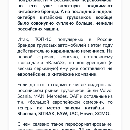
популярности у российских перевозчиков,
но его уже вплотную поджимают
китайские бренды. А на последней неделе
октября китайских грузовиков вообще
было совокупно куплено больше, нежели
российских машин.
Итак, ТОП-10 популярных в России
брендов грузовых автомобилей в этом году
действительно
кардинально изменился
. На
первой строчке, конечно, по-прежнему
«восседает» «КамАЗ», но конкуренцию (и
весьма серьезную) ему уже составляют
не
европейские, а китайские компании
.
Если до этого годами в числе лидеров на
российском рынке грузовиков были Volvo,
Scania, MAN, Mercedes, DAF и остальные из
т.н. «большой европейской семерки», то
теперь
их место заняли китайцы —
Shacman, SITRAK, FAW, JAC, Howo, XCMG
...
С чем связано такое переформатирование,