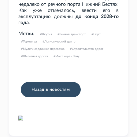
недалеко от речного порта Нижний Бестях.
Как уже отмечалось, ввести его в
эксплуатацию должны
до конца 2028-го
года
.
Метки:
Якутия
Речной транспорт
Порт
Терминал
Логистический центр
Мультимодальная перевозка
Строительство дорог
Железная дорога
Мост через Лену
Назад к новостям