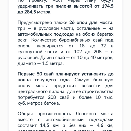
По проекту, мост через Лену будут
удерживать
три пилона высотой от 194,5
до 284,5
метра
.
Предусмотрено также
26 опор для моста
:
три — в русловой части, остальные — на
автомобильных подходах на обоих берегах
реки. Количество буронабивных свай под
опоры варьируется от 18 до 32 в
сухопутной части и от 102 до 208 — в
русловой. Длина свай — от 10 до 40 метров,
диаметр — 1,5
метра.
Первые 50 свай планируют установить до
конца текущего года
. Самую большую
опору моста предстоит возвести для
центрального пилона: для ее строительства
потребуется 208 свай и более 10
тыс.
куб.
метров бетона.
Общая протяженность Ленского моста
вместе с автомобильными подходами
составит
14,5
км
, а без них —
4,6
км
,