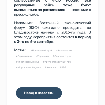
согласованные с ФСО России.
Все
регулярные рейсы тоже будут
выполняться по расписанию
», — пояснили в
пресс-службе.
Напомним: Восточный экономический
форум (ВЭФ) ежегодно проводится во
Владивостоке начиная с 2015-го года. В
этом году мероприятия состоится
в период
с 3-го по 6-е сентября
.
Метки:
Приморский край
Владивосток
Ограничения
Грузовики
Опасные грузы
Тяжеловесный груз
Крупногабаритный груз
Морское сообщение
Авиация
ВЭФ
Назад к новостям