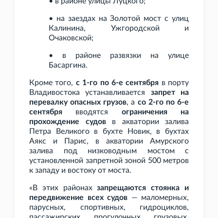
• в районе улицы Луцкого;
• на заездах на Золотой мост с улиц
Калинина, Ужгородской и
Очаковской;
• в районе развязки на улице
Басаргина.
Кроме того,
с 1-го по 6-е сентября
в порту
Владивостока устанавливается
запрет на
перевалку опасных грузов
, а
со 2-го по 6-е
сентября
вводятся
ограничения на
прохождение судов
в акватории залива
Петра Великого в бухте Новик, в бухтах
Аякс и Парис, в акватории Амурского
залива под низководным мостом с
установленной запретной зоной 500
метров
к западу и востоку от моста.
«В этих районах
запрещаются стоянка и
передвижение всех судов
— маломерных,
парусных, спортивных, гидроциклов,
пассажирских, прогулочных, грузовых,