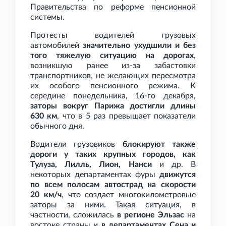
Правительства по реформе пенсионной
системы.
Протесты водителей грузовых
автомобилей
значительно ухудшили и без
того тяжелую ситуацию на дорогах
,
возникшую ранее из-за забастовки
транспортников, не желающих пересмотра
их особого пенсионного режима. К
середине понедельника, 16-го декабря,
заторы вокруг Парижа достигли длины
630
км
, что в 5
раз превышает показатели
обычного дня.
Водители грузовиков
блокируют также
дороги у таких крупных городов, как
Тулуза, Лилль, Лион, Нанси
и др. В
некоторых департаментах фуры
движутся
по всем полосам автострад на скорости
20
км/ч
, что создает многокилометровые
заторы за ними. Такая ситуация, в
частности, сложилась
в регионе Эльзас
на
востоке страны и
в департаментах Сена и