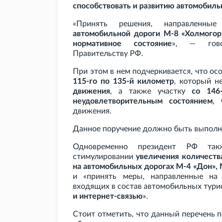
способствовать и развитию автомобиль
«Принять решения, направленн
автомобильной дороги М-8 «Холмого
нормативное состояние
», — гово
Правительству
РФ.
При этом в нем подчеркивается, что ос
115-го по 135-й километр
, который 
движения
, а также участку
со 146
неудовлетворительным состоянием
, 
движения.
Данное поручение должно быть выпол
Одновременно президент
РФ такж
стимулировании
увеличения количеств
на автомобильных дорогах М-4 «Дон», 
и «принять меры, направленные на 
входящих в состав автомобильных тури
и интернет-связью
».
Стоит отметить, что данный перечень 