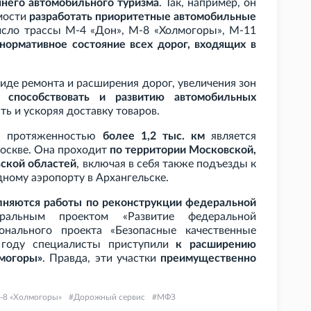
ннего автомобильного туризма
. Так, например, он
имости
разработать приоритетные автомобильные
число трассы М-4 «Дон», М-8 «Холмогоры», М-11
нормативное состояние всех дорог, входящих в
виде ремонта и расширения дорог, увеличения зон
т способствовать и развитию автомобильных
ть и ускоряя доставку товаров.
ы» протяженностью
более 1,2
тыс. км
является
оскве. Она проходит
по территории Московской,
ьской областей
, включая в себя также подъезды к
ному аэропорту в Архангельске.
лняются работы по реконструкции федеральной
ральным проектом «Развитие федеральной
онального проекта «Безопасные качественные
м году специалисты приступили
к расширению
лмогоры»
. Правда, эти участки
преимущественно
-8 «Холмогоры»
Дорожный сервис
МФЗ