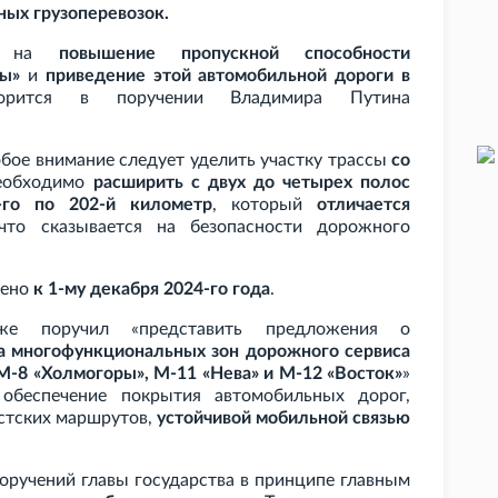
ных грузоперевозок.
ые на
повышение пропускной способности
ры»
и
приведение этой автомобильной дороги в
рится в поручении Владимира Путина
обое внимание следует уделить участку трассы
со
необходимо
расширить с двух до четырех полос
-го по 202-й километр
, который
отличается
что сказывается на безопасности дорожного
нено
к 1-му декабря 2024-го года
.
е поручил «представить предложения о
а многофункциональных зон дорожного сервиса
М-8 «Холмогоры», М-11 «Нева» и М-12 «Восток»
»
обеспечение покрытия автомобильных дорог,
стских маршрутов,
устойчивой мобильной связью
поручений главы государства в принципе главным