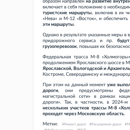
образом направлен
на развитие внутре
включает в себя положение о необход
туристские маршруты
, включив в их 
«Нева» и М-12 «Восток», и обеспечить
эти маршруты
.
Однако в результате указанные меры в 
придорожного сервиса и
пр.
буду
грузоперевозок
, повышая их безопаснос
Федеральная трасса М-8 «Холмогор
продолжением Ярославского шоссе в М
Ярославской, Вологодской и Архангел
Костроме, Северодвинску и международ
При этом на данный момент
уже выпо
дороги
, они предусмотрены феде
магистральной сети» в рамках наци
дороги». Так, в частности, в 2024-
нескольких участков трассы М-8 «Хо
проходят через Московскую область
.
Метки:
Ремонт дорог
Расширение дорог
М