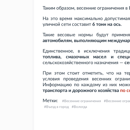
Таким образом, весенние ограничения в
На это время максимально допустимая
уличной сети составит
6
тонн на ось
.
Такие весовые нормы будут примен
автомобилям, выполняющим междунар
Единственное, в исключения тради
топлива, смазочных масел и спец
сельскохозяйственного назначения —
се
При этом стоит отметить, что на те
условия проведения весенних огра
Информацию по каждому из них мож
транспорта и дорожного хозяйства
по
с
Метки:
Весенние ограничения
Весенние огра
Въезд в город
Вологда