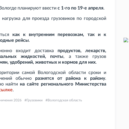
 Вологде планируют ввести
с 1-го по 19-е апреля
.
 нагрузка для проезда грузовиков по городской
яться
как к внутренним перевозкам, так и к
одные рейсы
.
ционно входит доставка
продуктов, лекарств,
иальных жидкостей, почты
, а также грузов
мян, удобрений, животных и кормов для них
.
рритории самой Вологодской области сроки и
ничений обычно
разнятся от района к району
.
но найти
на сайте регионального Министерства
сылке
.
ничения 2026
Грузовики
Вологодская область