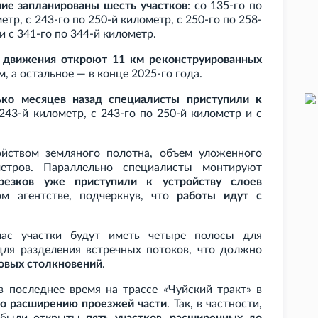
ие запланированы шесть участков
: со 135-го по
етр, с 243-го по 250-й километр, с 250-го по 258-
и с 341-го по 344-й километр.
 движения откроют 11
км реконструированных
м, а остальное — в конце 2025-го года.
ько месяцев назад специалисты приступили к
 243-й километр, с 243-го по 250-й километр и с
йством земляного полотна, объем уложенного
етров. Параллельно специалисты монтируют
резков уже приступили к устройству слоев
м агентстве, подчеркнув, что
работы идут с
йчас участки будут иметь четыре полосы для
ля разделения встречных потоков, что должно
овых столкновений
.
в последнее время на трассе «Чуйский тракт» в
по расширению проезжей части
. Так, в частности,