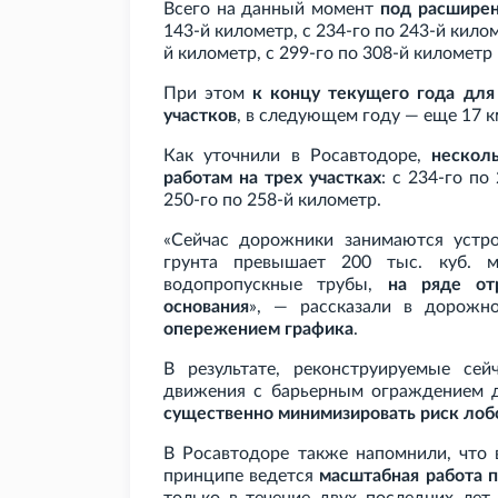
Всего на данный момент
под расширен
143-й километр, с 234-го по 243-й килом
й километр, с 299-го по 308-й километр 
При этом
к концу текущего года для
участков
, в следующем году — еще 17
к
Как уточнили в Росавтодоре,
нескол
работам на трех участках
: с 234-го по
250-го по 258-й километр.
«Сейчас дорожники занимаются устро
грунта превышает 200
тыс. куб.
м
водопропускные трубы,
на ряде от
основания
», — рассказали в дорожно
опережением графика
.
В результате, реконструируемые се
движения с барьерным ограждением д
существенно минимизировать риск лоб
В Росавтодоре также напомнили, что 
принципе ведется
масштабная работа 