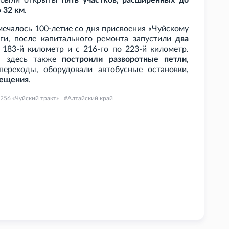
т были открыты
пять участков, расширенных до
 32
км
.
тмечалось 100-летие со дня присвоения «Чуйскому
оги, после капитального ремонта запустили
два
183-й километр и с 216-го по 223-й километр.
, здесь также
построили разворотные петли
,
ереходы, оборудовали автобусные остановки,
вещения
.
-256 «Чуйский тракт»
Алтайский край