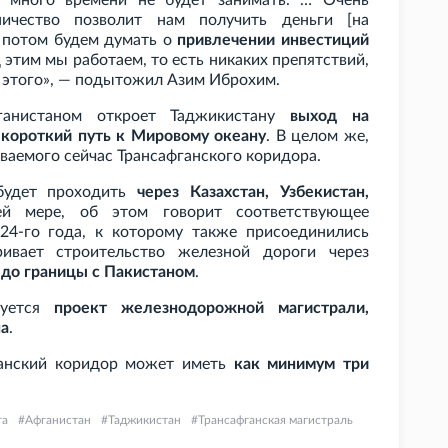
 много времени не будет занимать. … Очень
ичество позволит нам получить деньги [на
а потом будем думать о
привлечении инвестиций
д этим мы работаем, то есть никаких препятствий,
 этого», — подытожил Азим Иброхим.
анистаном откроет Таджикистану
выход на
 короткий путь к Мировому океану
. В целом же,
аваемого сейчас Трансафганского коридора.
будет проходить
через Казахстан, Узбекистан,
ей мере, об этом говорит соответствующее
24-го года, к которому также присоединились
ивает строительство железной дороги через
 до границы с Пакистаном
.
зуется
проект железнодорожной магистрали,
на
.
ганский коридор может иметь
как минимум три
га
Афганистан
Таджикистан
Трансафганская магистраль