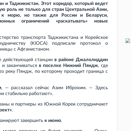
ан и Таджикистан. Этот коридор, который ведет
ую роль не только для стран Центральной Азии,
 к морю, но также для России и Беларуси,
онных ограничений «раскатывать» новые
терство транспорта Таджикистана и Корейское
рудничеству (KIOCA) подписали протокол о
аницы с Афганистаном.
же действующей станции
в районе Джалолиддин
, и заканчиваться
в поселке Нижний Пяндж
, где
ез реку Пяндж, по которому проходит граница с
м
, — рассказал сейчас Азим Иброхим. — Здесь
ни стабильно работают».
страны и партнеры из Южной Кореи сотрудничают
оект»
.
планируют завершить
к июню
.