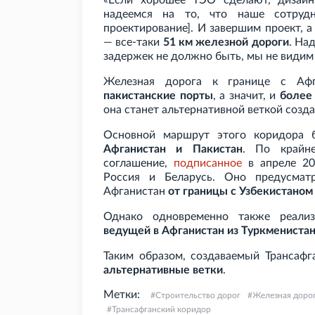
«Если хорошее ТЭО сделают, дизайн
надеемся на то, что наше сотрудн
проектирование]. И завершим проект, 
— все-таки
51
км железной дороги
. На
задержек не должно быть, мы не видим
Железная дорога к границе с Афг
пакистанские порты
, а значит, и
более
она станет альтернативной веткой созд
Основной маршрут этого коридора 
Афганистан и Пакистан
. По крайн
соглашение,
подписанное
в апреле 20
Россия и Беларусь. Оно предусматр
Афганистан
от границы с Узбекистаном
Однако одновременно также реали
ведущей в Афганистан из Туркмениста
Таким образом, создаваемый Трансаф
альтернативные ветки
.
Метки:
Строительство дорог
Железная доро
Трансафганский коридор