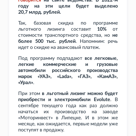
говорится
на сайте ведомства. В 2022-м
году на эти цели будет выделено
20,7
млрд. рублей.
Так, базовая скидка по программе
льготного лизинга составит
10%
от
стоимости транспортного средства, но
не
более 500
тыс. рублей
. Напомним: речь
идет о скидке на авансовый платеж.
Под программу подпадают
все легковые,
легкие коммерческие и грузовые
автомобили российского производства
марок «УАЗ», «Lada», «ГАЗ», «КамАЗ»,
«Урал»
.
При этом
в льготный лизинг можно будет
приобрести и электромобили Evolute
. В
сентябре текущего года как раз должно
начаться их производство на заводе
«Моторинвест» в Липецке. И в этом же
месяце, как ожидается, первые модели уже
поступят в продажу.